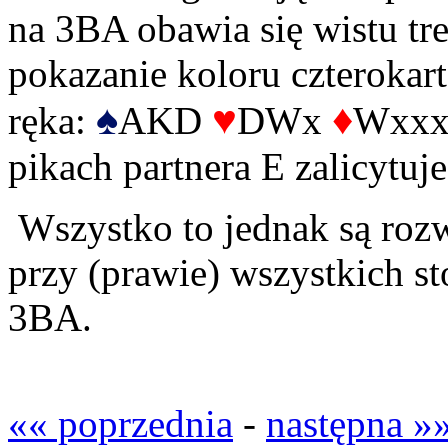
na 3BA obawia się wistu tr
pokazanie koloru czterokart
♠
♥
♦
ręka:
AKD
DWx
Wxx
pikach partnera E zalicytuje
Wszystko to jednak są rozw
przy (prawie) wszystkich st
3BA.
«« poprzednia
-
następna »