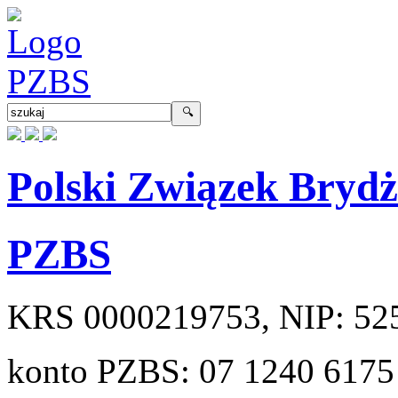
Polski Związek Bryd
PZBS
KRS
0000219753
, NIP:
52
konto PZBS:
07 1240 6175