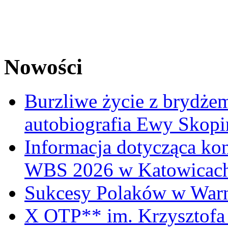
Nowości
Burzliwe życie z brydżem
autobiografia Ewy Skopi
Informacja dotycząca ko
WBS 2026 w Katowicac
Sukcesy Polaków w War
X OTP** im. Krzysztofa 