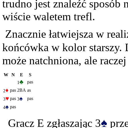
trudno jest znaleźć sposób 
wiście waletem trefl.
Znacznie łatwiejsza w reali
końcówka w kolor starszy. 
może natchniona, ale raczej
W
N
E
S
♣
pas
1
♦
pas
2BA
as
2
♥
♠
pas
pas
3
3
♠
pas
4
♠
Gracz E zgłaszając 3
prze