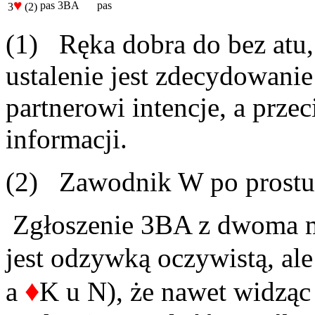
♥
pas
3BA
pas
3
(2)
(1) Ręka dobra do bez atu,
ustalenie jest zdecydowanie
partnerowi intencje, a prze
informacji.
(2) Zawodnik W po prostu 
Zgłoszenie 3BA z dwoma m
jest odzywką oczywistą, ale 
♦
a
K u N), że nawet widząc