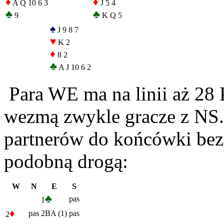
♦
♦
A Q 10 6 3
J 5 4
♣
♣
9
K Q 5
♠
J 9 8 7
♥
K 2
♦
8 2
♣
A J 10 6 2
Para WE ma na linii aż 28 
wezmą zwykle gracze z NS
partnerów do końcówki beza
podobną drogą:
W
N
E
S
♣
pas
1
♦
pas
2BA (1)
pas
2