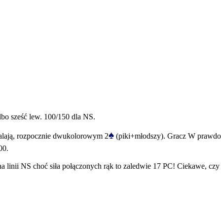
bo sześć lew. 100/150 dla NS.
♠
zwalają, rozpocznie dwukolorowym 2
(piki+młodszy). Gracz W prawdopo
00.
 linii NS choć siła połączonych rąk to zaledwie 17 PC! Ciekawe, czy