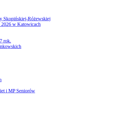
wy Skopińskiej-Różewskiej
S 2026 w Katowicach
7 rok.
łonkowskich
h
et i MP Seniorów