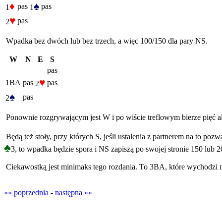
♦
♠
pas
pas
1
1
♥
pas
2
Wpadka bez dwóch lub bez trzech, a więc 100/150 dla pary NS.
W
N
E
S
pas
♥
1BA
pas
pas
2
♠
pas
2
Ponownie rozgrywającym jest W i po wiście treflowym bierze pięć al
Będą też stoły, przy których S, jeśli ustalenia z partnerem na to po
♣
3, to wpadka będzie spora i NS zapiszą po swojej stronie 150 lub 2
Ciekawostką jest minimaks tego rozdania. To 3BA, które wychodzi na
«« poprzednia
-
następna »»