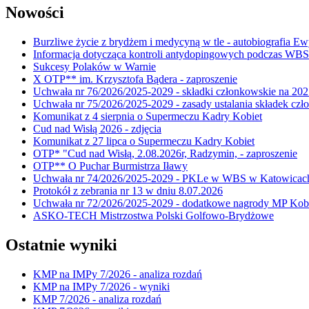
Nowości
Burzliwe życie z brydżem i medycyną w tle - autobiografia E
Informacja dotycząca kontroli antydopingowych podczas WB
Sukcesy Polaków w Warnie
X OTP** im. Krzysztofa Bądera - zaproszenie
Uchwała nr 76/2026/2025-2029 - składki członkowskie na 202
Uchwała nr 75/2026/2025-2029 - zasady ustalania składek cz
Komunikat z 4 sierpnia o Supermeczu Kadry Kobiet
Cud nad Wisłą 2026 - zdjęcia
Komunikat z 27 lipca o Supermeczu Kadry Kobiet
OTP* "Cud nad Wisłą, 2.08.2026r, Radzymin, - zaproszenie
OTP** O Puchar Burmistrza Iławy
Uchwała nr 74/2026/2025-2029 - PKLe w WBS w Katowicac
Protokół z zebrania nr 13 w dniu 8.07.2026
Uchwała nr 72/2026/2025-2029 - dodatkowe nagrody MP Kobi
ASKO-TECH Mistrzostwa Polski Golfowo-Brydżowe
Ostatnie wyniki
KMP na IMPy 7/2026 - analiza rozdań
KMP na IMPy 7/2026 - wyniki
KMP 7/2026 - analiza rozdań