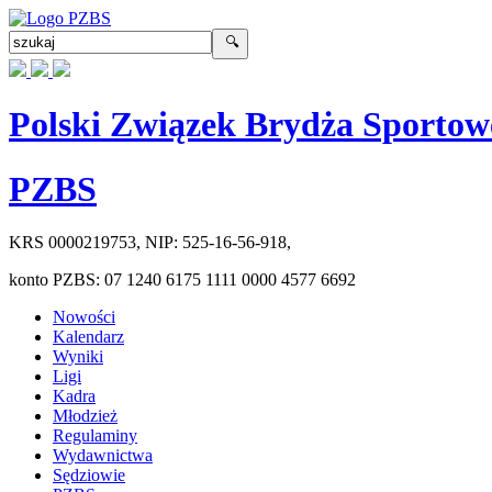
Polski Związek Brydża Sportow
PZBS
KRS
0000219753
, NIP:
525-16-56-918
,
konto PZBS:
07 1240 6175 1111 0000 4577 6692
Nowości
Kalendarz
Wyniki
Ligi
Kadra
Młodzież
Regulaminy
Wydawnictwa
Sędziowie