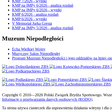
KMP 7/2026 - wyniki
KMP na IMPy 6/2026 - analiza rozdań
KMP na IMPy 6/2026 - wyniki
KMP 6/2026 - analiza rozdań
KMP 6/2026 - wyniki
V Memoriał Jurka Gresia
KMP na IMPy 5/2026 - analiza rozdań
Muzeum Niepodległości
Echa Wielkiej Wojny
Muzyczny Salon Niepodległej
Program Muzeum Niepodległości i jego oddziałów na lipiec-sie
Copyright © 2010—2026 Polski Związek Brydża Sportowego. Wszelki
Informacje o przetwarzaniu danych osobowych (RODO)
.
Ta strona używa ciasteczek dla usprawnienia działania witryny i dla 