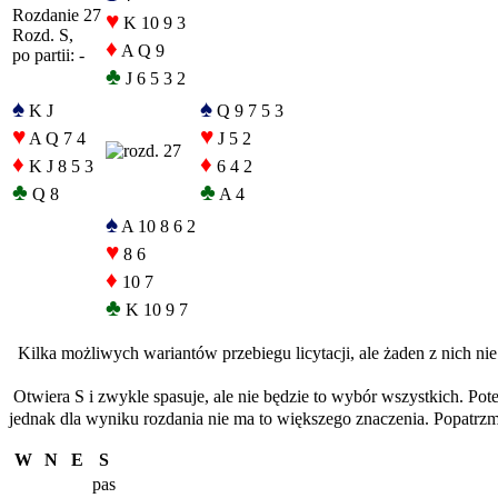
Rozdanie 27
♥
K 10 9 3
Rozd. S,
♦
A Q 9
po partii: -
♣
J 6 5 3 2
♠
♠
K J
Q 9 7 5 3
♥
♥
A Q 7 4
J 5 2
♦
♦
K J 8 5 3
6 4 2
♣
♣
Q 8
A 4
♠
A 10 8 6 2
♥
8 6
♦
10 7
♣
K 10 9 7
Kilka możliwych wariantów przebiegu licytacji, ale żaden z nich nie
Otwiera S i zwykle spasuje, ale nie będzie to wybór wszystkich. Pot
jednak dla wyniku rozdania nie ma to większego znaczenia. Popatrzm
W
N
E
S
pas