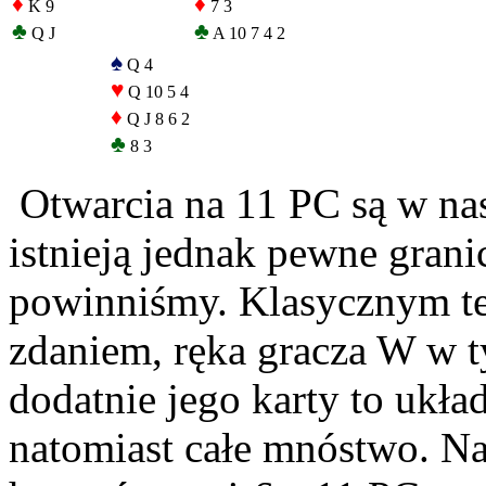
♦
♦
K 9
7 3
♣
♣
Q J
A 10 7 4 2
♠
Q 4
♥
Q 10 5 4
♦
Q J 8 6 2
♣
8 3
Otwarcia na 11 PC są w na
istnieją jednak pewne grani
powinniśmy. Klasycznym te
zdaniem, ręka gracza W w t
dodatnie jego karty to ukła
natomiast całe mnóstwo. Naj