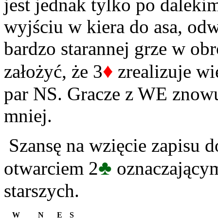
jest jednak tylko po dalek
wyjściu w kiera do asa, odw
bardzo starannej grze w ob
♦
założyć, że 3
zrealizuje wi
par NS. Gracze z WE znowu 
mniej.
Szansę na wzięcie zapisu do
♣
otwarciem 2
oznaczającym
starszych.
W
N
E
S