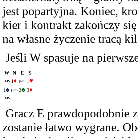
jest popartyjna. Koniec, k
kier i kontrakt zakończy s
na własne życzenie tracą ki
Jeśli W spasuje na pierwszej
W
N
E
S
♦
♥
pas
pas
1
1
♠
♣
♦
pas
1
2
3
pas
Gracz E prawdopodobnie zaw
zostanie łatwo wygrane. Ob