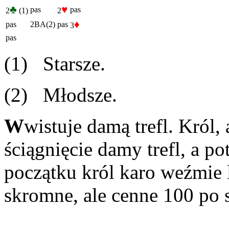
♣
♥
pas
pas
2
(1)
2
♦
pas
2BA(2)
pas
3
pas
(1) Starsze.
(2) Młodsze.
W
wistuje damą trefl. Król,
ściągnięcie damy trefl, a p
początku król karo weźmie 
skromne, ale cenne 100 po s