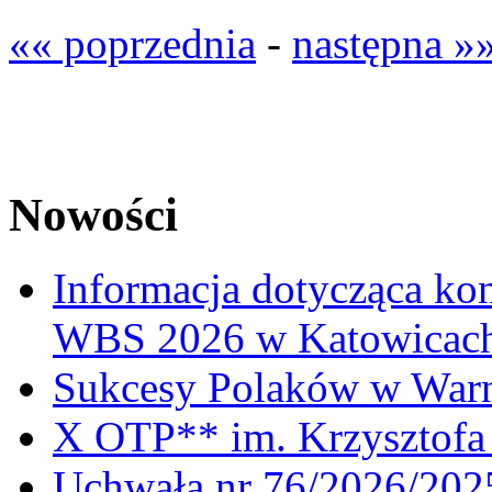
«« poprzednia
-
następna »
Nowości
Informacja dotycząca ko
WBS 2026 w Katowicac
Sukcesy Polaków w War
X OTP** im. Krzysztofa 
Uchwała nr 76/2026/2025