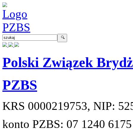
Polski Związek Bryd
PZBS
KRS
0000219753
, NIP:
52
konto PZBS:
07 1240 6175