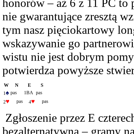
honorów – aż 6 z 11 PC to
nie gwarantujące zresztą wz
tym nasz pięciokartowy longe
wskazywanie go partnerowi
wistu nie jest dobrym pomy
potwierdza powyższe stwier
W
N
E
S
♠
pas
1BA
pas
1
♥
♥
pas
pas
2
4
Zgłoszenie przez E czterech
bezalternatywną – gramy n