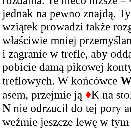
rozdania. Te nieco niższe –
jednak na pewno znajdą. Ty
wziątek prowadzi także roz
właściwie mniej przemyślana
i zagranie w trefle, aby od
pobicie damą pikowej konty
treflowych. W końcówce
♦
asem, przejmie ją
K na sto
N
nie odrzucił do tej pory a
weźmie jeszcze lewę w tym 