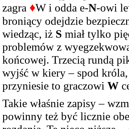
♦
zagra
W i odda e-
N
-owi l
broniący odejdzie bezpieczn
wiedząc, iż
S
miał tylko pię
problemów z wyegzekwowa
końcowej. Trzecią rundą pi
wyjść w kiery – spod króla,
przyniesie to graczowi
W
ce
Takie właśnie zapisy – wz
powinny też być licznie ob