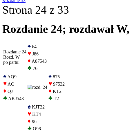
Rozdanie 33
Strona 24 z 33
Rozdanie 24; rozdawał W, 
♠
64
Rozdanie 24
♥
J86
Rozd. W,
♦
A87543
po partii: -
♣
76
♠
♠
AQ9
875
♥
♥
AQ
97532
♦
♦
QJ
KT2
♣
♣
AKJ543
T2
♠
KJT32
♥
KT4
♦
96
♣
Q98