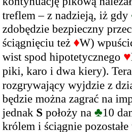
kontynuację pikową należa
treflem – z nadzieją, iż gdy
zdobędzie bezpieczny prze
♦
ściągnięciu też
W) wpuścić
♥
wist spod hipotetycznego
piki, karo i dwa kiery). Ter
rozgrywający wyjdzie z dz
będzie można zagrać na im
♣
jednak
S
położy na
10 da
królem i ściągnie pozostałe 