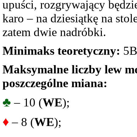
upuści, rozgrywający będzie
karo – na dziesiątkę na stol
zatem dwie nadróbki.
Minimaks teoretyczny:
5B
Maksymalne liczby lew mo
poszczególne miana:
♣
– 10 (
WE
);
♦
– 8 (
WE
);