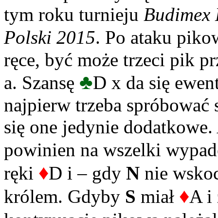
tym roku turnieju
Budimex 
Polski 2015
. Po ataku pik
ręce, być może trzeci pik p
♣
a. Szansę
D x da się ewen
najpierw trzeba spróbować s
się one jedynie dodatkowe. 
powinien na wszelki wypad
♦
ręki
D i – gdy
N
nie wskoc
♦
królem. Gdyby
S
miał
A i 