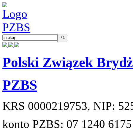
Polski Związek Bryd
PZBS
KRS
0000219753
, NIP:
52
konto PZBS:
07 1240 6175