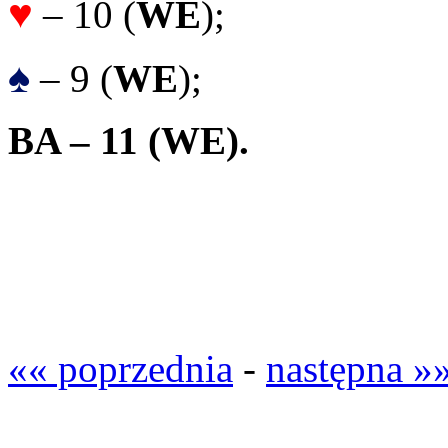
♥
– 10 (
WE
);
♠
– 9 (
WE
);
BA – 11
(WE).
«« poprzednia
-
następna »