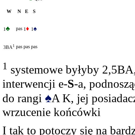
W
N
E
S
♣
♦
♠
pas
1
1
1
1
pas
pas
pas
3BA
1
systemowe byłyby 2,5BA, 
interwencji e-
S
-a, podnoszą
♠
do rangi
A K, jej posiada
wrzucenie końcówki
I tak to potoczy się na bar