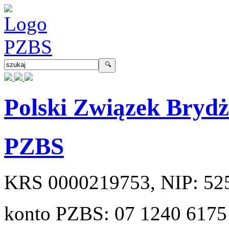
Polski Związek Bryd
PZBS
KRS
0000219753
, NIP:
52
konto PZBS:
07 1240 6175