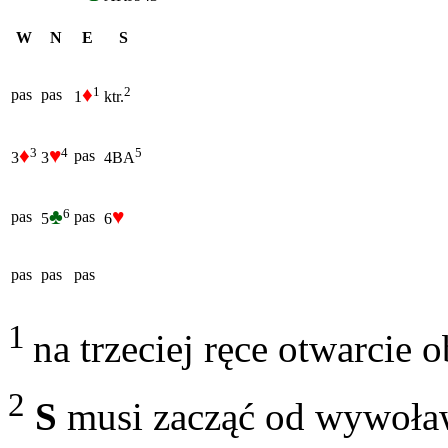
W
N
E
S
♦
1
2
pas
pas
1
ktr.
♦
♥
3
4
5
pas
3
3
4BA
♣
♥
6
pas
pas
5
6
pas
pas
pas
1
na trzeciej ręce otwarcie
2
S
musi zacząć od wywoław