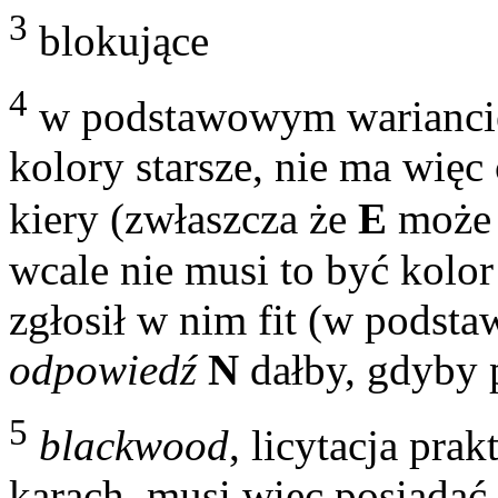
3
blokujące
4
w podstawowym wariancie
kolory starsze, nie ma więc
kiery (zwłaszcza że
E
może 
wcale nie musi to być kolor
zgłosił w nim fit (w podst
odpowiedź
N
dałby, gdyby 
5
blackwood
, licytacja pra
karach, musi więc posiadać 