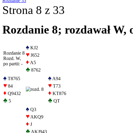
Rozdanie 33
Strona 8 z 33
Rozdanie 8; rozdawał W, o
♠
KJ2
Rozdanie 8
♥
J652
Rozd. W,
♦
A5
po partii: -
♣
8762
♠
♠
T8765
A94
♥
♥
84
T73
♦
♦
Q9432
KT876
♣
♣
5
QT
♠
Q3
♥
AKQ9
♦
J
♣
AKJ943