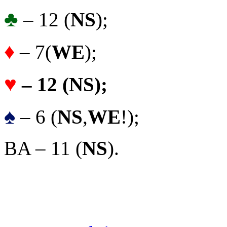
♣
– 12 (
NS
);
♦
– 7(
WE
);
♥
– 12 (
NS
);
♠
– 6 (
NS
,
WE
!);
BA – 11 (
NS
).