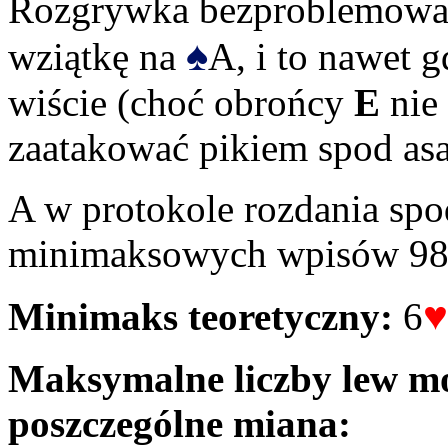
Rozgrywka bezproblemowa, 
♠
wziątkę na
A, i to nawet 
wiście (choć obrońcy
E
nie 
zaatakować pikiem spod asa
A w protokole rozdania spo
minimaksowych wpisów 98
♥
Minimaks teoretyczny:
6
Maksymalne liczby lew mo
poszczególne miana: