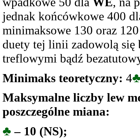
wpadkowe 50 dla
WE
, na 
jednak końcówkowe 400 dla 
minimaksowe 130 oraz 120
duety tej linii zadowolą s
treflowymi bądź bezatutowy
Minimaks teoretyczny:
4
Maksymalne liczby lew mo
poszczególne miana:
♣
– 10 (
NS
);