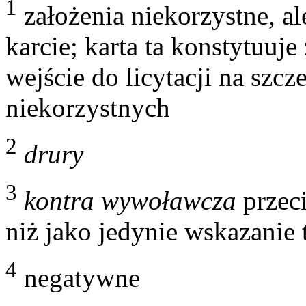
1
założenia niekorzystne, al
karcie; karta ta konstytuuj
wejście do licytacji na szc
niekorzystnych
2
drury
3
kontra wywoławcza
przec
niż jako jedynie wskazanie t
4
negatywne