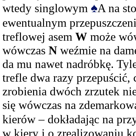
♠
wtedy singlowym
A na sto
ewentualnym przepuszczen
treflowej asem
W
może wów
wówczas
N
weźmie na damę
da mu nawet nadróbkę. Tyl
trefle dwa razy przepuścić,
zrobienia dwóch zrzutek nie
się wówczas na zdemarkowa
kierów – dokładając na prz
w kiery i o zrealizowaniu k