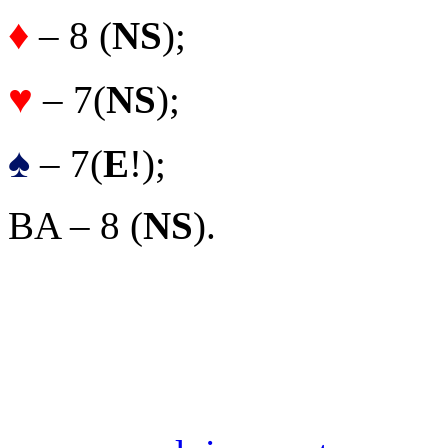
♦
– 8 (
NS
);
♥
– 7(
NS
);
♠
– 7(
E
!);
BA – 8 (
NS
).