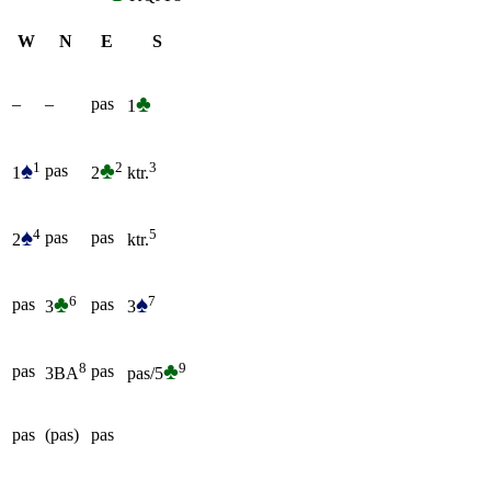
W
N
E
S
♣
–
–
pas
1
♠
♣
1
2
3
pas
1
2
ktr.
♠
4
5
pas
pas
2
ktr.
♣
♠
6
7
pas
pas
3
3
♣
9
8
pas
pas
pas/5
3BA
pas
(pas)
pas