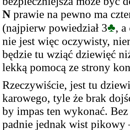
bezpieczniejsza może być do
N
prawie na pewno ma czter
♣
(najpierw powiedział 3
, a
nie jest więc oczywisty, nie
będzie tu wziąć dziewięć ni
lekką pomocą ze strony kon
Rzeczywiście, jest tu dzie
karowego, tyle że brak dojś
by impas ten wykonać. Bez
padnie jednak wist pikowy 