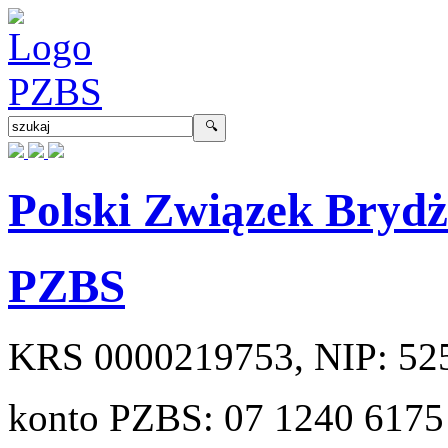
Polski Związek Bryd
PZBS
KRS
0000219753
, NIP:
52
konto PZBS:
07 1240 6175