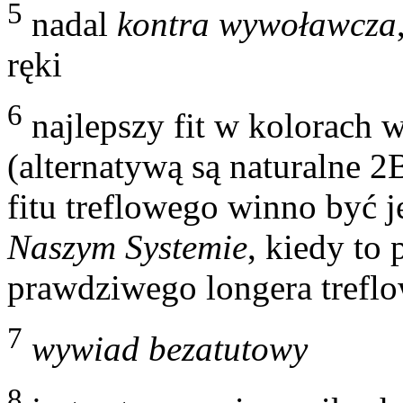
5
nadal
kontra wywoławcza
ręki
6
najlepszy fit w kolorach
(alternatywą są naturalne 
fitu treflowego winno być j
Naszym Systemie
, kiedy to 
prawdziwego longera trefl
7
wywiad bezatutowy
8