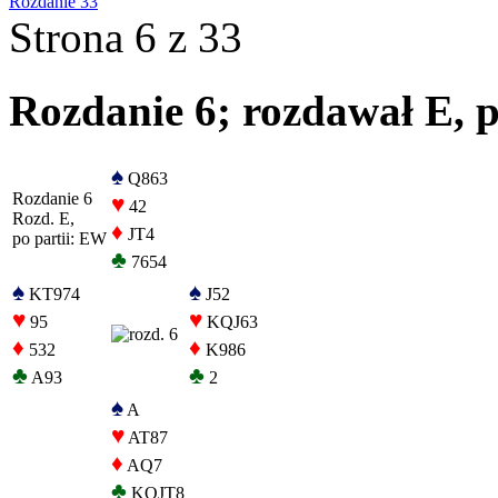
Rozdanie 33
Strona 6 z 33
Rozdanie 6; rozdawał E, p
♠
Q863
Rozdanie 6
♥
42
Rozd. E,
♦
JT4
po partii: EW
♣
7654
♠
♠
KT974
J52
♥
♥
95
KQJ63
♦
♦
532
K986
♣
♣
A93
2
♠
A
♥
AT87
♦
AQ7
♣
KQJT8