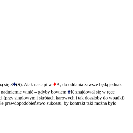
♠
♦
ą się 3
(
S
). Atak nastąpi w
A, do oddania zawsze będą jednak
♠
 to nadmiernie winić – gdyby bowiem
K znajdował się w ręce
eci (przy singlowym i skrótach karowych i tak doszłoby do wpadki),
małe prawdopodobieństwo sukcesu, by kontrakt taki można było