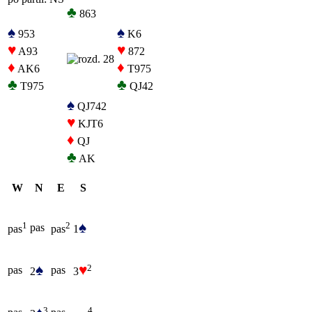
♣
863
♠
♠
953
K6
♥
♥
A93
872
♦
♦
AK6
T975
♣
♣
T975
QJ42
♠
QJ742
♥
KJT6
♦
QJ
♣
AK
W
N
E
S
♠
1
2
pas
1
pas
pas
♠
♥
2
pas
pas
2
3
3
4