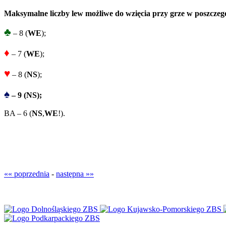
Maksymalne liczby lew możliwe do wzięcia przy grze w poszczeg
♣
– 8 (
WE
);
♦
– 7 (
WE
);
♥
– 8 (
NS
);
♠
– 9 (NS);
BA – 6 (
NS
,
WE
!).
«« poprzednia
-
następna »»