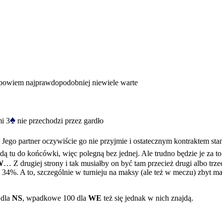
ą bowiem najprawdopodobniej niewiele warte
♠
i 3
nie przechodzi przez gardło
 Jego partner oczywiście go nie przyjmie i ostatecznym kontraktem stan
dą tu do końcówki, więc polegną bez jednej. Ale trudno będzie je za
W
… Z drugiej strony i tak musiałby on być tam przecież drugi albo trz
 34%. A to, szczególnie w turnieju na maksy (ale też w meczu) zbyt 
 dla
NS
, wpadkowe 100 dla
WE
też się jednak w nich znajdą.