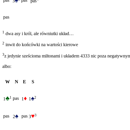
♠
pas
pas
3
pas
pas
1
dwa asy i król, ale równiutki układ…
2
inwit do końcówki na wartości kierowe
3
z jedynie sześcioma miltonami i układem 4333 nic poza negatywnym
albo:
W
N
E
S
♣
♦
♠
1
2
pas
1
1
1
♠
♥
3
pas
pas
2
3