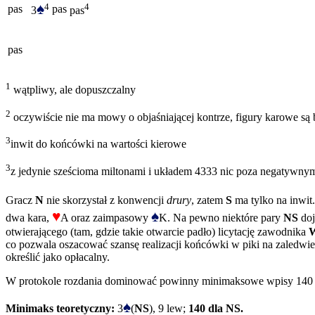
♠
4
4
pas
pas
3
pas
pas
1
wątpliwy, ale dopuszczalny
2
oczywiście nie ma mowy o objaśniającej kontrze, figury karowe s
3
inwit do końcówki na wartości kierowe
3
z jedynie sześcioma miltonami i układem 4333 nic poza negatywnym
Gracz
N
nie skorzystał z konwencji
drury
, zatem
S
ma tylko na inwit.
♥
♠
dwa kara,
A oraz zaimpasowy
K. Na pewno niektóre pary
NS
doj
otwierającego (tam, gdzie takie otwarcie padło) licytację zawodnika
co pozwala oszacować szansę realizacji końcówki w piki na zaledwie
określić jako opłacalny.
W protokole rozdania dominować powinny minimaksowe wpisy 140
♠
Minimaks teoretyczny:
3
(
NS
), 9 lew;
140 dla NS.