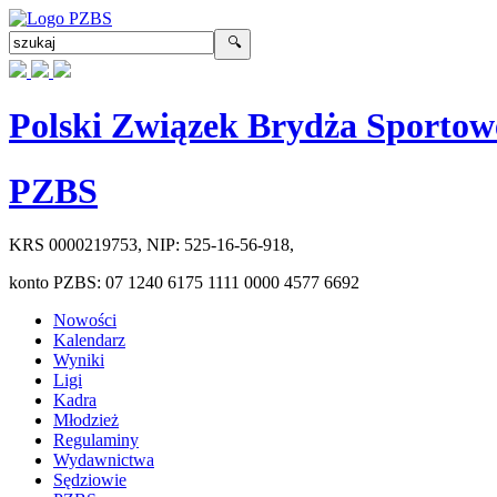
Polski Związek Brydża Sportow
PZBS
KRS
0000219753
, NIP:
525-16-56-918
,
konto PZBS:
07 1240 6175 1111 0000 4577 6692
Nowości
Kalendarz
Wyniki
Ligi
Kadra
Młodzież
Regulaminy
Wydawnictwa
Sędziowie