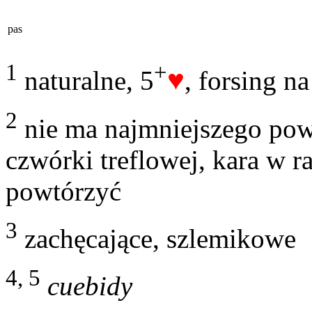
pas
1
+
♥
naturalne, 5
, forsing n
2
nie ma najmniejszego pow
czwórki treflowej, kara w r
powtórzyć
3
zachęcające, szlemikowe
4, 5
cuebidy