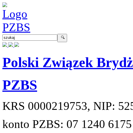
Polski Związek Bryd
PZBS
KRS
0000219753
, NIP:
52
konto PZBS:
07 1240 6175