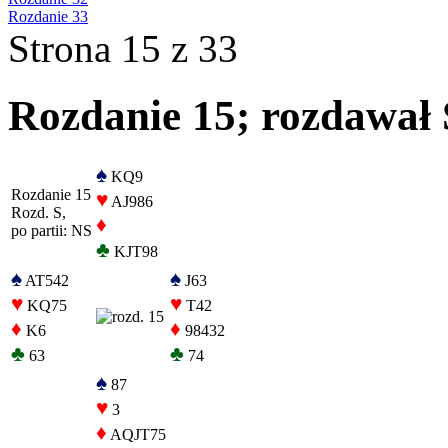
Rozdanie 33
Strona 15 z 33
Rozdanie 15; rozdawał S
♠
KQ9
Rozdanie 15
♥
AJ986
Rozd. S,
♦
po partii: NS
♣
KJT98
♠
♠
AT542
J63
♥
♥
KQ75
T42
♦
♦
K6
98432
♣
♣
63
74
♠
87
♥
3
♦
AQJT75