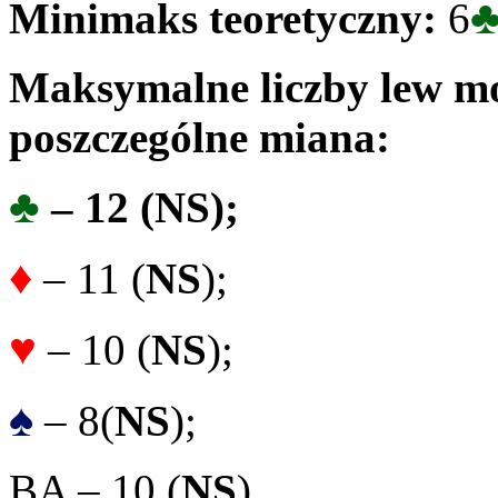
Minimaks teoretyczny:
6
Maksymalne liczby lew mo
poszczególne miana:
♣
– 12 (
NS
);
♦
– 11 (
NS
);
♥
– 10 (
NS
);
♠
– 8(
NS
);
BA – 10 (
NS
).