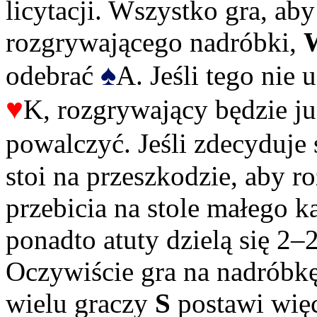
licytacji. Wszystko gra, 
rozgrywającego nadróbki,
♠
odebrać
A. Jeśli tego nie 
♥
K, rozgrywający będzie j
powalczyć. Jeśli zdecyduje
stoi na przeszkodzie, aby r
przebicia na stole małego k
ponadto atuty dzielą się 2–2
Oczywiście gra na nadróbkę
wielu graczy
S
postawi wię