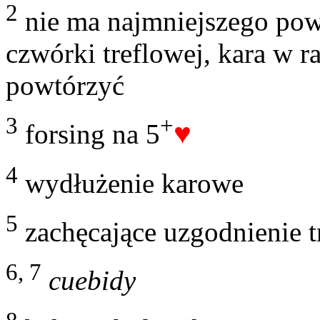
2
nie ma najmniejszego pow
czwórki treflowej, kara w r
powtórzyć
3
+
♥
forsing na 5
4
wydłużenie karowe
5
zachęcające uzgodnienie tr
6, 7
cuebidy