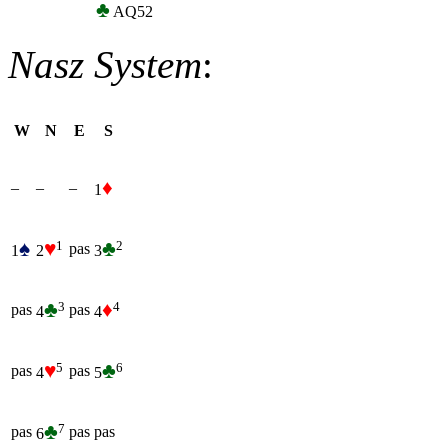
♣
AQ52
Nasz System
:
W
N
E
S
♦
–
–
–
1
♠
♥
♣
1
2
pas
1
2
3
♣
♦
3
4
pas
pas
4
4
♥
♣
5
6
pas
pas
4
5
♣
7
pas
pas
pas
6