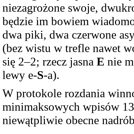
niezagrożone swoje, dwukro
będzie im bowiem wiadomo, 
dwa piki, dwa czerwone asy
(bez wistu w trefle nawet w
się 2–2; rzecz jasna
E
nie mo
lewy e-
S
-a).
W protokole rozdania winno
minimaksowych wpisów 13
niewątpliwie obecne nadrób