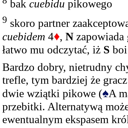
8
bak
cuebidu
pikowego
9
skoro partner zaakceptow
♦
cuebidem
4
,
N
zapowiada g
łatwo mu odczytać, iż
S
boi 
Bardzo dobry, nietrudny ch
trefle, tym bardziej że grac
♠
dwie wziątki pikowe (
A 
przebitki. Alternatywą moż
ewentualnym ekspasem kró