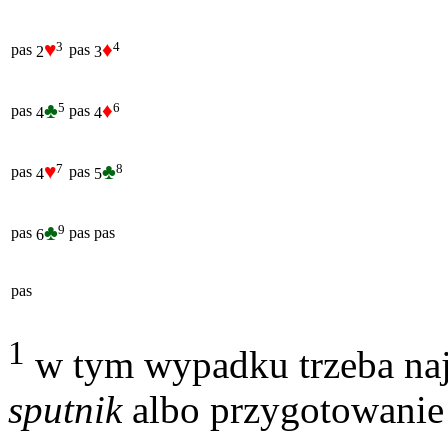
♥
♦
3
4
pas
pas
2
3
♣
♦
5
6
pas
pas
4
4
♥
♣
7
8
pas
pas
4
5
♣
9
pas
pas
pas
6
pas
1
w tym wypadku trzeba na
sputnik
albo przygotowanie 