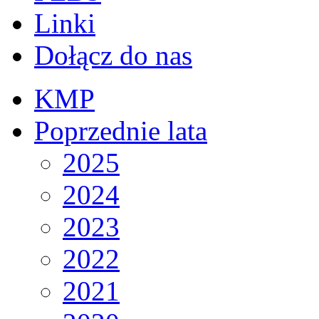
Linki
Dołącz do nas
KMP
Poprzednie lata
2025
2024
2023
2022
2021