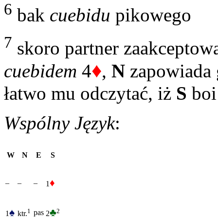
6
bak
cuebidu
pikowego
7
skoro partner zaakceptow
♦
cuebidem
4
,
N
zapowiada g
łatwo mu odczytać, iż
S
boi 
Wspólny Język
:
W
N
E
S
♦
–
–
–
1
♠
♣
2
1
pas
1
2
ktr.