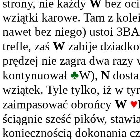
strony, nie każdy
W
bez oci
wziątki karowe. Tam z kole
nawet bez niego) ustoi 3BA
trefle, zaś
W
zabije dziad
prędzej nie zagra dwa razy 
♣
kontynuował
W),
N
dosta
wziątek. Tyle tylko, iż w t
♥
zaimpasować obrońcy
W
ściągnie sześć pików, stawi
koniecznością dokonania cz