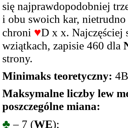
się najprawdopodobniej trzec
i obu swoich kar, nietrudno
♥
chroni
D x x. Najczęściej
wziątkach, zapisie 460 dla
strony.
Minimaks teoretyczny:
4B
Maksymalne liczby lew mo
poszczególne miana:
♣
– 7 (
WE
);