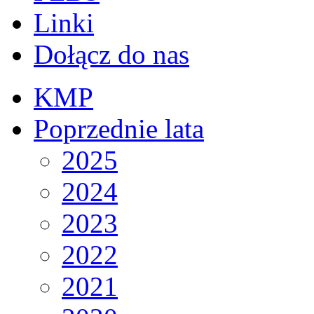
Linki
Dołącz do nas
KMP
Poprzednie lata
2025
2024
2023
2022
2021