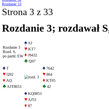
Rozdanie 33
Strona 3 z 33
Rozdanie 3; rozdawał S
♠
AJ
Rozdanie 3
♥
KT7
Rozd. S,
♦
J9432
po partii: EW
♣
Q97
♠
♠
T
7642
♥
♥
Q92
864
♦
♦
AQ
KT65
♣
♣
AJT8653
42
♠
KQ9853
♥
AJ53
♦
87