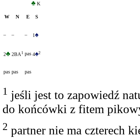
♣
K
W
N
E
S
♠
–
–
–
1
♣
♠
2
1
pas
2
4
2BA
pas
pas
pas
1
jeśli jest to zapowiedź na
do końcówki z fitem piko
2
partner nie ma czterech k