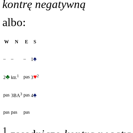
kontrę negatywną
albo:
W
N
E
S
♠
–
–
–
1
♣
♥
2
1
pas
2
3
ktr.
♠
3
pas
pas
4
3BA
pas
pas
pas
1