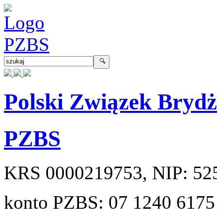
Polski Związek Bryd
PZBS
KRS
0000219753
, NIP:
52
konto PZBS:
07 1240 6175