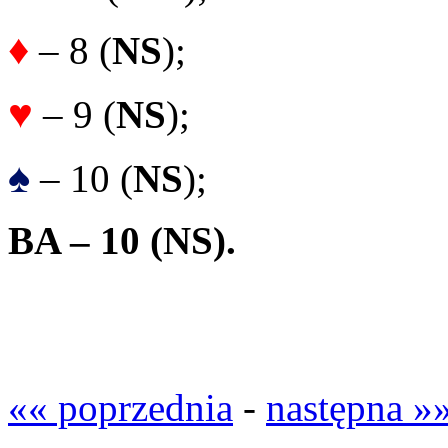
♦
– 8 (
NS
);
♥
– 9 (
NS
);
♠
– 10 (
NS
);
BA – 10 (NS).
«« poprzednia
-
następna »