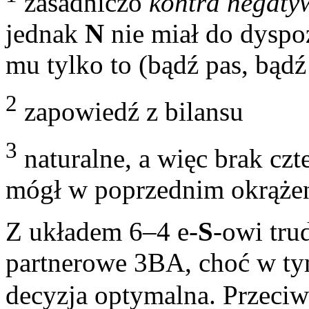
zasadniczo
kontra negaty
jednak
N
nie miał do dyspo
mu tylko to (bądź pas, bądź
2
zapowiedź z bilansu
3
naturalne, a więc brak czte
mógł w poprzednim okrążen
Z układem 6–4 e-
S
-owi tru
partnerowe 3BA, choć w ty
decyzja optymalna. Przeci