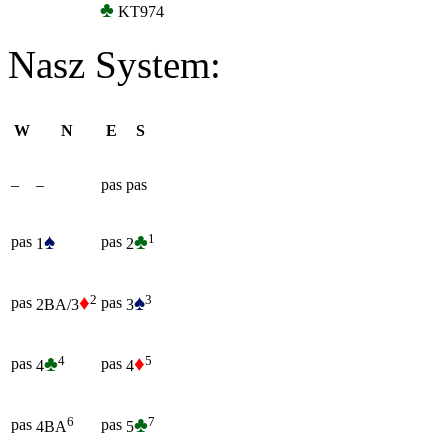
♣
KT974
Nasz System:
W
N
E
S
–
–
pas
pas
♠
♣
1
pas
pas
1
2
♦
♠
2
3
pas
pas
2BA/3
3
♣
♦
4
5
pas
pas
4
4
♣
7
6
pas
pas
5
4BA