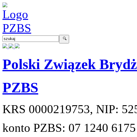
Polski Związek Bryd
PZBS
KRS
0000219753
, NIP:
52
konto PZBS:
07 1240 6175