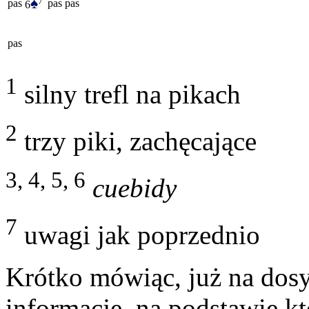
♠
7
pas
pas
pas
6
pas
1
silny trefl na pikach
2
trzy piki, zachęcające
3, 4, 5, 6
cuebidy
7
uwagi jak poprzednio
Krótko mówiąc, już na dos
informację, na podstawie któ