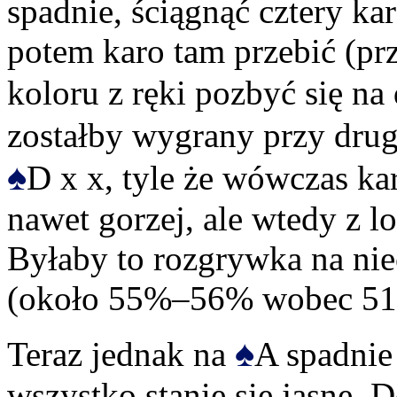
spadnie, ściągnąć cztery kar
potem karo tam przebić (prz
koloru z ręki pozbyć się n
zostałby wygrany przy drug
♠
D x x, tyle że wówczas ka
nawet gorzej, ale wtedy z l
Byłaby to rozgrywka na nie
(około 55%–56% wobec 51
♠
Teraz jednak na
A spadnie
wszystko stanie się jasne. 