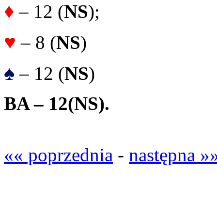
♦
– 12 (
NS
);
♥
– 8 (
NS
)
♠
– 12 (
NS
)
BA – 12
(
NS
).
«« poprzednia
-
następna »