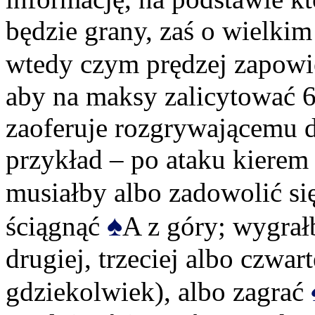
będzie grany, zaś o wielki
wtedy czym prędzej zapowi
aby na maksy zalicytować 6
zaoferuje rozgrywającemu d
przykład – po ataku kierem
musiałby albo zadowolić s
♠
ściągnąć
A z góry; wygra
drugiej, trzeciej albo czwar
gdziekolwiek), albo zagrać