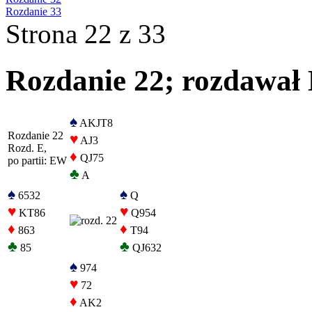
Rozdanie 33
Strona 22 z 33
Rozdanie 22; rozdawał 
♠
AKJT8
Rozdanie 22
♥
AJ3
Rozd. E,
♦
QJ75
po partii: EW
♣
A
♠
♠
6532
Q
♥
♥
KT86
Q954
♦
♦
863
T94
♣
♣
85
QJ632
♠
974
♥
72
♦
AK2