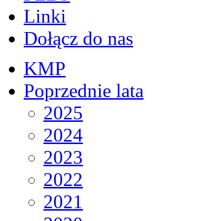
Linki
Dołącz do nas
KMP
Poprzednie lata
2025
2024
2023
2022
2021