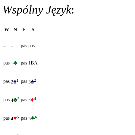
Wspólny Język
:
W
N
E
S
–
–
pas
pas
♣
pas
pas
1BA
1
♠
♠
1
2
pas
pas
2
3
♣
♦
3
4
pas
pas
4
4
♥
♣
5
6
pas
pas
4
5