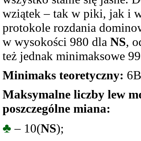
wziątek – tak w piki, jak i 
protokole rozdania domino
w wysokości 980 dla
NS
, o
też jednak minimaksowe 990 
Minimaks teoretyczny:
6B
Maksymalne liczby lew mo
poszczególne miana:
♣
– 10(
NS
);