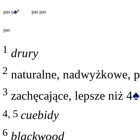
♠
8
pas
pas
pas
6
pas
1
drury
2
naturalne, nadwyżkowe, p
3
♠
zachęcające, lepsze niż 4
4, 5
cuebidy
6
blackwood