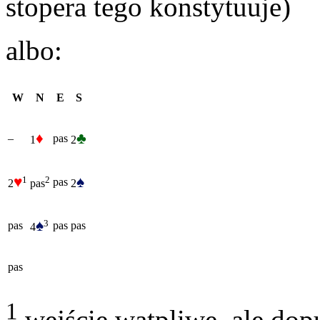
stopera tego konstytuuje)
albo:
W
N
E
S
♦
♣
–
pas
1
2
♥
♠
1
2
pas
2
2
pas
♠
3
pas
pas
pas
4
pas
1
wejście wątpliwe, ale dop