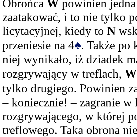
Obrońca
W
powinien jednak
zaatakować, i to nie tylko 
licytacyjnej, kiedy to
N
wska
♠
przeniesie na 4
. Także po 
niej wynikało, iż dziadek 
rozgrywający w treflach,
W
tylko drugiego. Powinien z
– koniecznie! – zagranie w k
rozgrywającego, w której p
treflowego. Taka obrona n