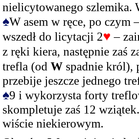
nielicytowanego szlemika. 
♠
W asem w ręce, po czym –
♥
wszedł do licytacji 2
– zai
z ręki kiera, następnie zaś 
trefla (od
W
spadnie król),
przebije jeszcze jednego tre
♠
9 i wykorzysta forty trefl
skompletuje zaś 12 wziątek
wiście niekierowym.