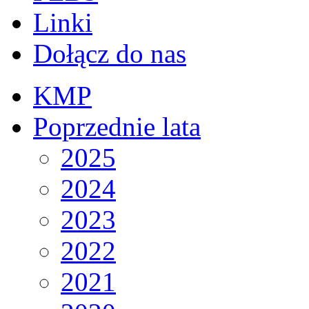
Linki
Dołącz do nas
KMP
Poprzednie lata
2025
2024
2023
2022
2021