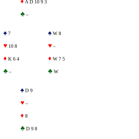
♦
A D 10 9 3
♣
–
♠
♠
7
W 8
♥
♥
10 8
–
♦
♦
K 6 4
W 7 5
♣
♣
–
W
♠
D 9
♥
–
♦
8
♣
D 9 8