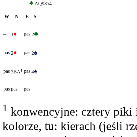
♣
AQ9854
W
N
E
S
♦
♣
–
pas
1
2
♦
♠
pas
pas
2
2
♠
1
pas
pas
4
3BA
pas
pas
pas
1
konwencyjne: cztery piki
kolorze, tu: kierach (jeśli r