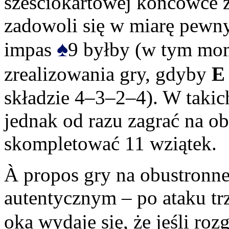
sześciokartowej końcówce z
zadowoli się w miarę pewny
♠
impas
9 byłby (w tym mom
zrealizowania gry, gdyby
E
składzie 4–3–2–4). W takic
jednak od razu zagrać na ob
skompletować 11 wziątek.
À propos gry na obustronne
autentycznym – po ataku trz
oka wydaje się, że jeśli ro