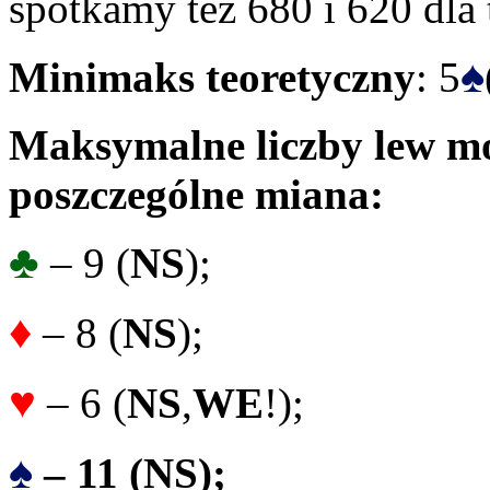
spotkamy też 680 i 620 dla t
♠
Minimaks teoretyczny
: 5
Maksymalne liczby lew mo
poszczególne miana:
♣
– 9 (
NS
);
♦
– 8 (
NS
);
♥
– 6 (
NS
,
WE
!);
♠
– 11 (
NS
);