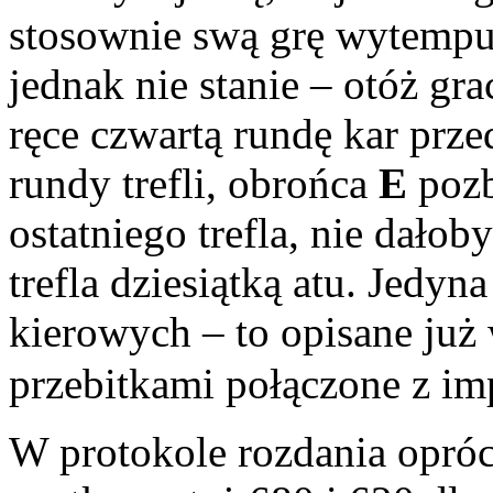
stosownie swą grę wytempu
jednak nie stanie – otóż gr
ręce czwartą rundę kar prz
rundy trefli, obrońca
E
pozb
ostatniego trefla, nie dałoby
trefla dziesiątką atu. Jedyn
kierowych – to opisane już 
przebitkami połączone z i
W protokole rozdania opr