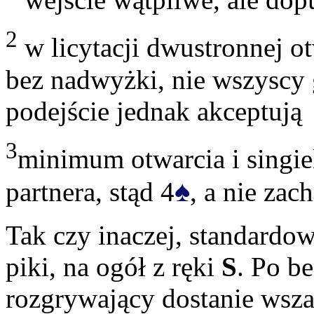
2
w licytacji dwustronnej o
bez nadwyżki, nie wszyscy g
podejście jednak akceptują
3
minimum otwarcia i singi
♠
partnera, stąd 4
, a nie zac
Tak czy inaczej, standardo
piki, na ogół z ręki
S
. Po b
rozgrywający dostanie wsza