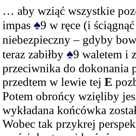
… aby wziąć wszystkie poz
♠
impas
9 w ręce (i ściągną
niebezpieczny – gdyby bo
♠
teraz zabiłby
9 waletem i 
przeciwnika do dokonania p
przedtem w lewie tej
E
pozb
Potem obrońcy wzięliby je
wykładana końcówka został
Wobec tak przykrej perspe