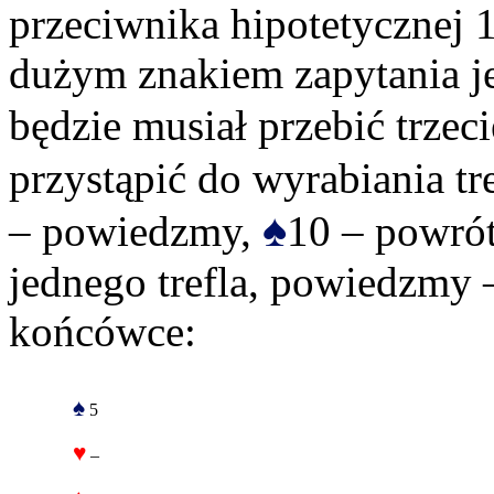
przeciwnika hipotetycznej 1
dużym znakiem zapytania j
będzie musiał przebić trzec
przystąpić do wyrabiania tre
♠
– powiedzmy,
10 – powrót
jednego trefla, powiedzmy –
końcówce:
♠
5
♥
–