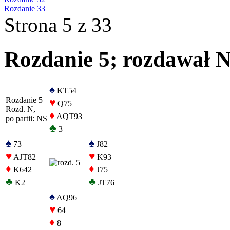
Rozdanie 33
Strona 5 z 33
Rozdanie 5; rozdawał N,
♠
KT54
Rozdanie 5
♥
Q75
Rozd. N,
♦
AQT93
po partii: NS
♣
3
♠
♠
73
J82
♥
♥
AJT82
K93
♦
♦
K642
J75
♣
♣
K2
JT76
♠
AQ96
♥
64
♦
8