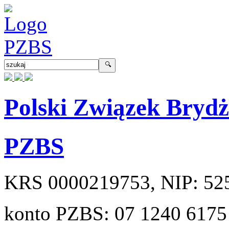
Polski Związek Bryd
PZBS
KRS
0000219753
, NIP:
52
konto PZBS:
07 1240 6175