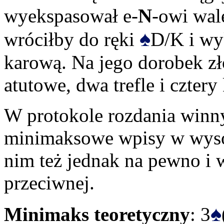
wyekspasował e-
N
-owi wal
♠
wróciłby do ręki
D/K i wy
karową. Na jego dorobek zł
atutowe, dwa trefle i cztery 
W protokole rozdania win
minimaksowe wpisy w wyso
nim też jednak na pewno i 
przeciwnej.
♠
Minimaks teoretyczny
: 3