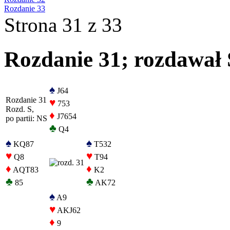
Rozdanie 33
Strona 31 z 33
Rozdanie 31; rozdawał S
♠
J64
Rozdanie 31
♥
753
Rozd. S,
♦
J7654
po partii: NS
♣
Q4
♠
♠
KQ87
T532
♥
♥
Q8
T94
♦
♦
AQT83
K2
♣
♣
85
AK72
♠
A9
♥
AKJ62
♦
9