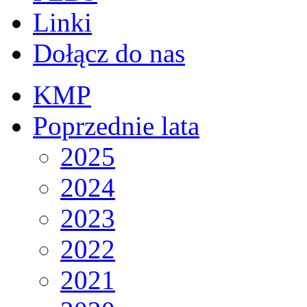
Linki
Dołącz do nas
KMP
Poprzednie lata
2025
2024
2023
2022
2021