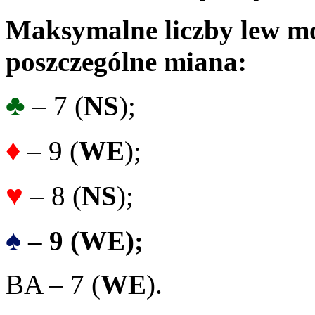
Maksymalne liczby lew mo
poszczególne miana:
♣
– 7 (
NS
);
♦
– 9 (
WE
);
♥
– 8 (
NS
);
♠
– 9 (WE);
BA – 7 (
WE
).