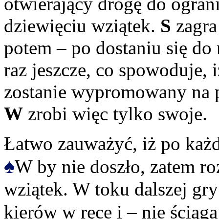
otwierający drogę do ogran
dziewięciu wziątek.
S
zagra
potem – po dostaniu się do 
raz jeszcze, co spowoduje, 
zostanie wypromowany na p
W
zrobi więc tylko swoje.
Łatwo zauważyć, iż po każ
♠
W by nie doszło, zatem r
wziątek. W toku dalszej gr
kierów w ręce i – nie ściąg