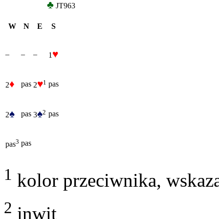
♣
JT963
W
N
E
S
♥
–
–
–
1
♦
♥
1
pas
pas
2
2
♠
♠
2
pas
pas
2
3
3
pas
pas
1
kolor przeciwnika, wskaza
2
inwit