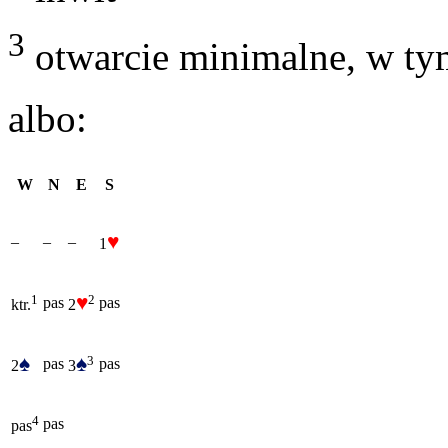
3
otwarcie minimalne, w t
albo:
W
N
E
S
♥
–
–
–
1
♥
2
1
pas
pas
2
ktr.
♠
♠
3
pas
pas
2
3
4
pas
pas