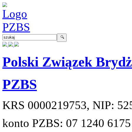
Polski Związek Bryd
PZBS
KRS
0000219753
, NIP:
52
konto PZBS:
07 1240 6175