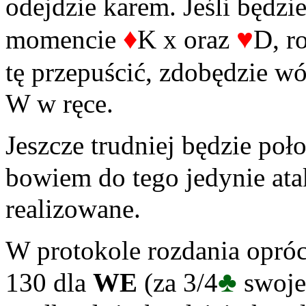
odejdzie karem. Jeśli będzi
♦
♥
momencie
K x oraz
D, r
tę przepuścić, zdobędzie w
W w ręce.
Jeszcze trudniej będzie po
bowiem do tego jedynie at
realizowane.
W protokole rozdania opró
♣
130 dla
WE
(za 3/4
swoje)