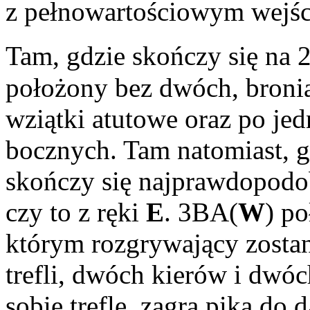
z pełnowartościowym wejśc
Tam, gdzie skończy się na 
położony bez dwóch, bron
wziątki atutowe oraz po je
bocznych. Tam natomiast, 
skończy się najprawdopodob
czy to z ręki
E
. 3BA(
W
) po
którym rozgrywający zostan
trefli, dwóch kierów i dwó
sobie trefle, zagra pika do