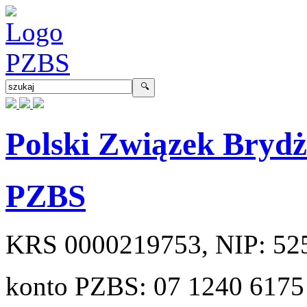
Polski Związek Bryd
PZBS
KRS
0000219753
, NIP:
52
konto PZBS:
07 1240 6175