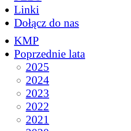
Linki
Dołącz do nas
KMP
Poprzednie lata
2025
2024
2023
2022
2021