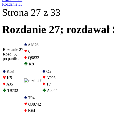
Rozdanie 33
Strona 27 z 33
Rozdanie 27; rozdawał S
♠
AJ876
Rozdanie 27
♥
6
Rozd. S,
♦
Q9832
po partii: -
♣
K8
♠
♠
K53
Q2
♥
♥
K5
AT93
♦
♦
AJ5
T7
♣
♣
T9732
AJ654
♠
T94
♥
QJ8742
♦
K64