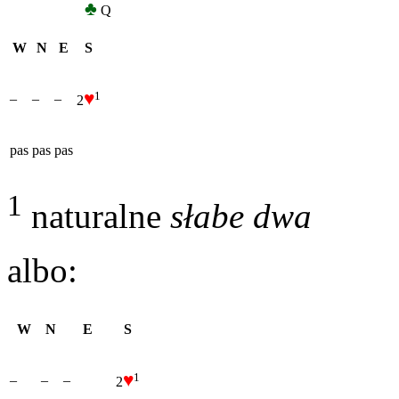
♣
Q
W
N
E
S
♥
1
–
–
–
2
pas
pas
pas
1
naturalne
słabe dwa
albo:
W
N
E
S
♥
1
–
–
–
2