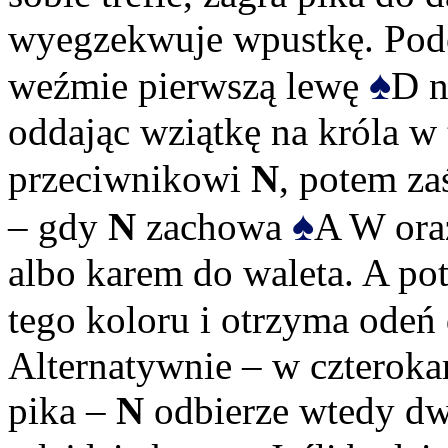
wyegzekwuje wpustkę. Pod
♠
weźmie pierwszą lewę
D n
oddając wziątkę na króla w
przeciwnikowi
N
, potem za
♠
– gdy
N
zachowa
A W or
albo karem do waleta. A po
tego koloru i otrzyma odeń
Alternatywnie – w czterok
pika –
N
odbierze wtedy dwi