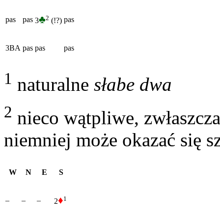
♣
2
pas
pas
pas
3
(!?)
3BA
pas
pas
pas
1
naturalne
słabe dwa
2
nieco wątpliwe, zwłaszcz
niemniej może okazać się s
W
N
E
S
♦
1
–
–
–
2