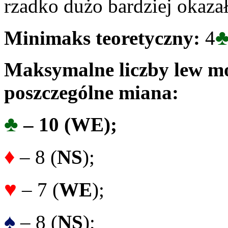
rzadko dużo bardziej okaza
Minimaks teoretyczny:
4
Maksymalne liczby lew mo
poszczególne miana:
♣
– 10 (
WE
);
♦
– 8 (
NS
);
♥
– 7 (
WE
);
♠
– 8 (
NS
);