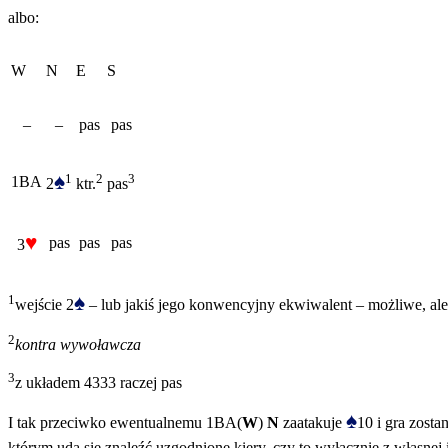
albo:
W
N
E
S
–
–
pas
pas
♠
1
2
3
1BA
2
ktr.
pas
♥
pas
pas
pas
3
♠
1
wejście 2
– lub jakiś jego konwencyjny ekwiwalent – możliwe, ale
2
kontra wywoławcza
3
z układem 4333 raczej pas
♠
I tak przeciwko ewentualnemu 1BA(
W
)
N
zaatakuje
10 i gra zost
którym uda się znaleźć uzgodnione kiery, czy to wyłącznie z własnej