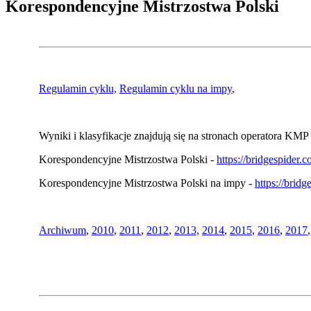
Korespondencyjne Mistrzostwa Polski
Regulamin cyklu,
Regulamin cyklu na impy
,
Wyniki i klasyfikacje znajdują się na stronach operatora KMP 
Korespondencyjne Mistrzostwa Polski -
https://bridgespider
Korespondencyjne Mistrzostwa Polski na impy -
https://brid
Archiwum
,
2010
,
2011
,
2012
,
2013,
2014
,
2015
,
2016
,
2017