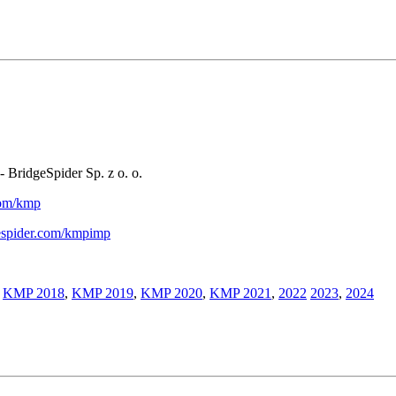
- BridgeSpider Sp. z o. o.
.com/kmp
gespider.com/kmpimp
,
KMP 2018
,
KMP 2019
,
KMP 2020
,
KMP 2021
,
2022
2023
,
2024