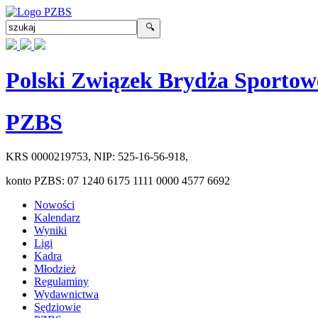
Polski Związek Brydża Sportow
PZBS
KRS
0000219753
, NIP:
525-16-56-918
,
konto PZBS:
07 1240 6175 1111 0000 4577 6692
Nowości
Kalendarz
Wyniki
Ligi
Kadra
Młodzież
Regulaminy
Wydawnictwa
Sędziowie