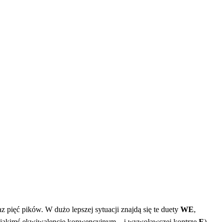
 pięć pików. W dużo lepszej sytuacji znajdą się te duety
WE
,
 jakimś ekwiwalencie konwencyjnym – i wywoławczej kontrze
E
).