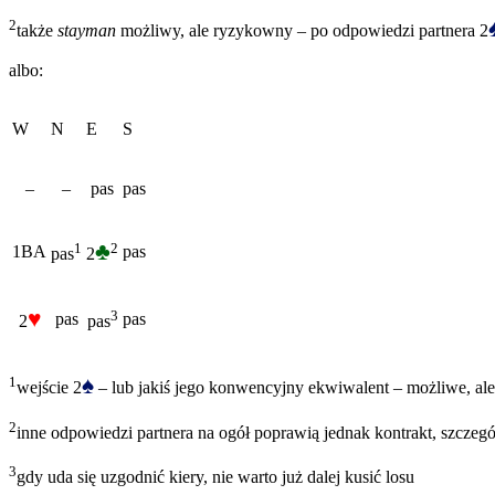
2
także
stayman
możliwy, ale ryzykowny – po odpowiedzi partnera 2
albo:
W
N
E
S
–
–
pas
pas
♣
2
1
1BA
pas
2
pas
♥
3
pas
pas
2
pas
♠
1
wejście 2
– lub jakiś jego konwencyjny ekwiwalent – możliwe, ale
2
inne odpowiedzi partnera na ogół poprawią jednak kontrakt, szczegó
3
gdy uda się uzgodnić kiery, nie warto już dalej kusić losu