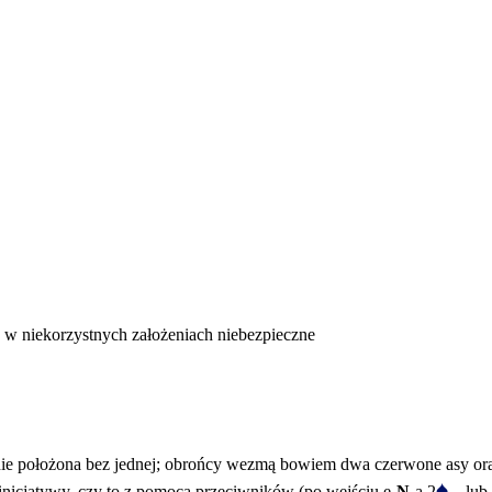
 w niekorzystnych założeniach niebezpieczne
anie położona bez jednej; obrońcy wezmą bowiem dwa czerwone asy oraz
♠
 inicjatywy, czy to z pomocą przeciwników (po wejściu e-
N
-a 2
– lub