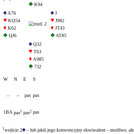
♣
K94
♠
♠
A76
J
♥
♥
KQ54
J982
♦
♦
K62
JT43
♣
♣
QJ6
AT85
♠
Q32
♥
T63
♦
A985
♣
732
W
N
E
S
–
–
pas
pas
1
2
1BA
pas
pas
pas
♠
1
wejście 2
– lub jakiś jego konwencyjny ekwiwalent – możliwe, ale