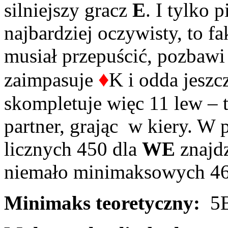
silniejszy gracz
E
. I tylko 
najbardziej oczywisty, to f
musiał przepuścić, pozbawi
♦
zaimpasuje
K i odda jesz
skompletuje więc 11 lew – t
partner, grając w kiery. W 
licznych 450 dla
WE
znajdz
niemało minimaksowych 460 
Minimaks teoretyczny:
5