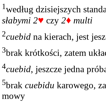
1
według dzisiejszych standa
♥
♦
słabymi 2
czy
2
multi
2
cuebid
na kierach, jest jes
3
brak krótkości, zatem ukła
4
cuebid
, jeszcze jedna prób
5
brak
cuebidu
karowego, zat
mowy