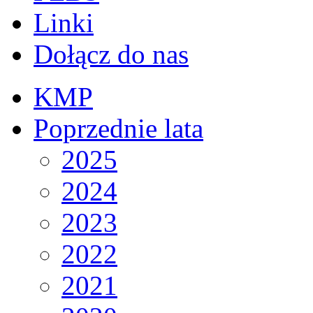
Linki
Dołącz do nas
KMP
Poprzednie lata
2025
2024
2023
2022
2021