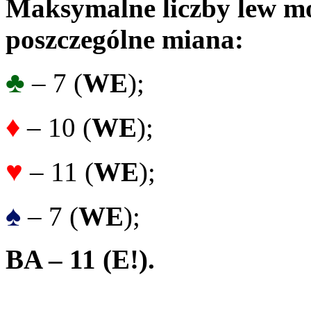
Maksymalne liczby lew mo
poszczególne miana:
♣
– 7 (
WE
);
♦
– 10 (
WE
);
♥
– 11 (
WE
);
♠
– 7 (
WE
);
BA – 11 (E!).