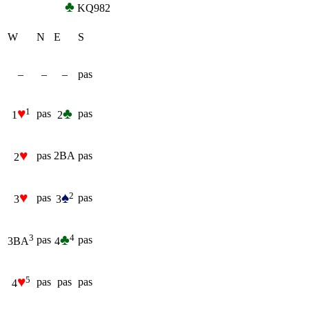
♣
KQ982
W
N
E
S
–
–
–
pas
♥
♣
1
pas
pas
1
2
♥
pas
2BA
pas
2
♥
♠
2
pas
pas
3
3
♣
4
3
pas
pas
4
3BA
♥
5
pas
pas
pas
4