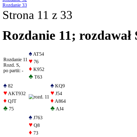
Rozdanie 33
Strona 11 z 33
Rozdanie 11; rozdawał S
♠
AT54
Rozdanie 11
♥
76
Rozd. S,
♦
K952
po partii: -
♣
T63
♠
♠
82
KQ9
♥
♥
AKT932
J54
♦
♦
QJT
A864
♣
♣
75
AJ4
♠
J763
♥
Q8
♦
73