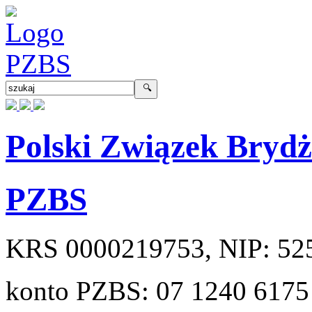
Polski Związek Bryd
PZBS
KRS
0000219753
, NIP:
52
konto PZBS:
07 1240 6175