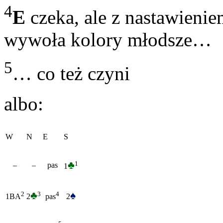
4
E
czeka, ale z nastawieni
wywoła kolory młodsze…
5
… co też czyni
albo:
W
N
E
S
♣
1
–
–
pas
1
♣
♠
3
2
4
2
2
1BA
pas