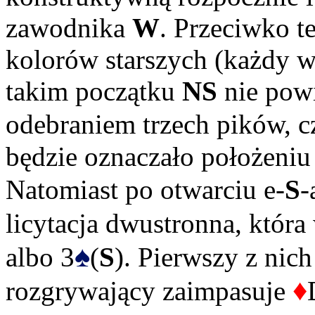
zawodnika
W
. Przeciwko t
kolorów starszych (każdy w
takim początku
NS
nie pow
odebraniem trzech pików, c
będzie oznaczało położeniu
Natomiast po otwarciu e-
S
-
licytacja dwustronna, która
♠
albo 3
(
S
). Pierwszy z nich
♦
rozgrywający zaimpasuje