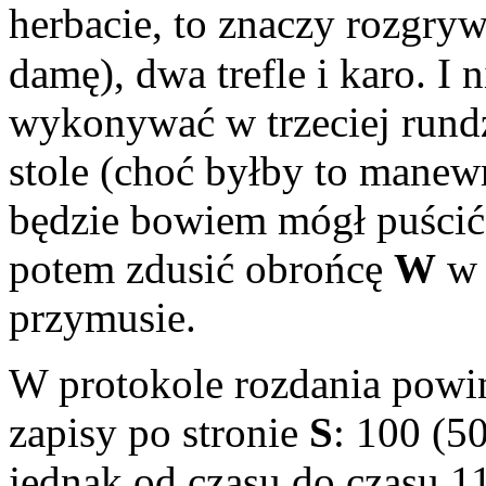
herbacie, to znaczy rozgry
damę), dwa trefle i karo. I 
wykonywać w trzeciej rundz
stole (choć byłby to manewr
będzie bowiem mógł puścić 
potem zdusić obrońcę
W
w 
przymusie.
W protokole rozdania powi
zapisy po stronie
S
: 100 (50
jednak od czasu do czasu 1