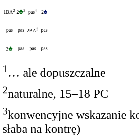
♣
♠
3
2
4
2
2
1BA
pas
5
pas
pas
pas
2BA
♣
pas
pas
pas
3
1
… ale dopuszczalne
2
naturalne, 15–18 PC
3
konwencyjne wskazanie ko
słaba na kontrę)