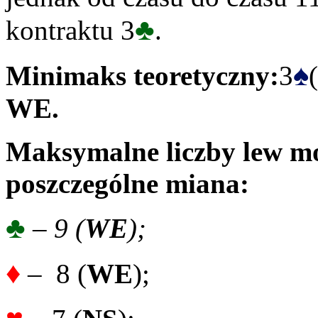
♣
kontraktu 3
.
♠
Minimaks teoretyczny:
3
(
WE.
Maksymalne liczby lew mo
poszczególne miana:
♣
– 9 (
WE
);
♦
– 8 (
WE
);