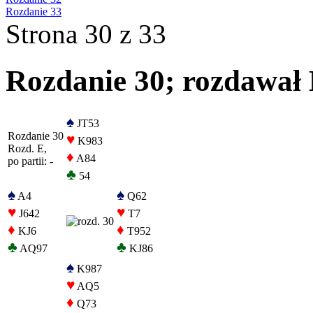
Rozdanie 33
Strona 30 z 33
Rozdanie 30; rozdawał E
♠
JT53
Rozdanie 30
♥
K983
Rozd. E,
♦
A84
po partii: -
♣
54
♠
♠
A4
Q62
♥
♥
J642
T7
♦
♦
KJ6
T952
♣
♣
AQ97
KJ86
♠
K987
♥
AQ5
♦
Q73