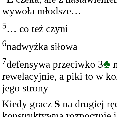
wywoła młodsze…
5
… co też czyni
6
nadwyżka siłowa
7
♣
defensywa przeciwko 3
n
rewelacyjnie, a piki to w 
jego strony
Kiedy gracz
S
na drugiej ręc
konstruktywną rozpocznie 