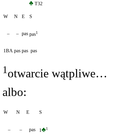
♣
T32
W
N
E
S
1
–
–
pas
pas
1BA
pas
pas
pas
1
otwarcie wątpliwe…
albo:
W
N
E
S
♣
1
–
–
pas
1