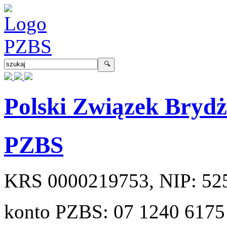
Polski Związek Bryd
PZBS
KRS
0000219753
, NIP:
52
konto PZBS:
07 1240 6175