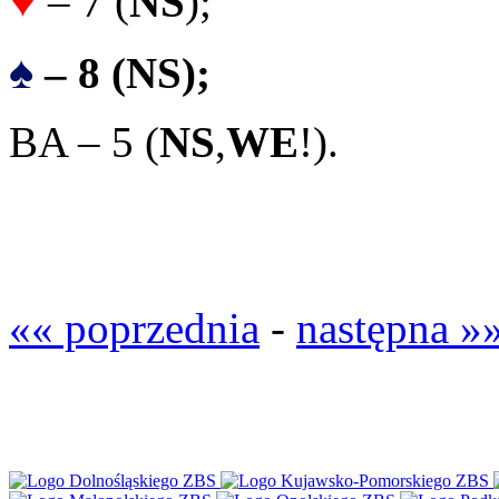
♥
– 7 (
NS
);
♠
– 8 (NS);
BA – 5 (
NS
,
WE
!).
«« poprzednia
-
następna »