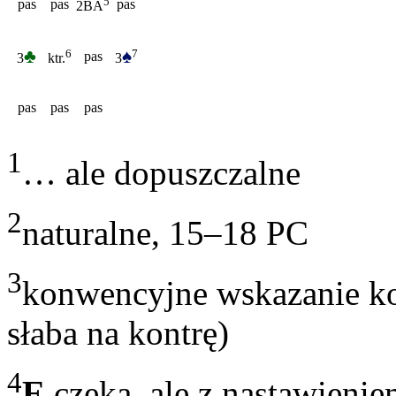
5
pas
pas
pas
2BA
♣
♠
7
6
pas
3
3
ktr.
pas
pas
pas
1
… ale dopuszczalne
2
naturalne, 15–18 PC
3
konwencyjne wskazanie ko
słaba na kontrę)
4
E
czeka, ale z nastawieni