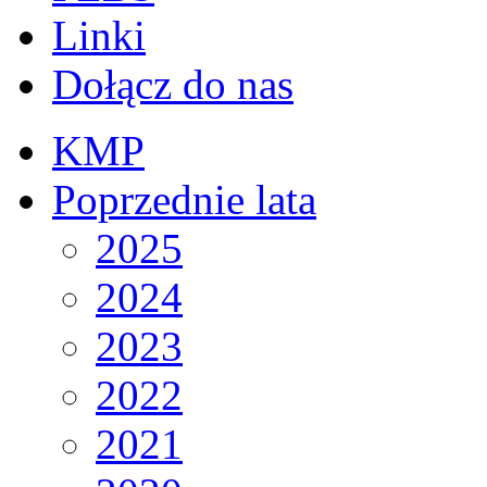
Linki
Dołącz do nas
KMP
Poprzednie lata
2025
2024
2023
2022
2021