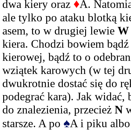
♦
dwa kiery oraz
A. Natomia
ale tylko po ataku blotką k
asem, to w drugiej lewie
W
kiera. Chodzi bowiem bądź 
kierowej, bądź to o odebra
wziątek karowych (w tej dr
dwukrotnie dostać się do rę
podegrać kara). Jak widać, 
do znalezienia, przecież
N
w
♠
starsze. A po
A i piku alb