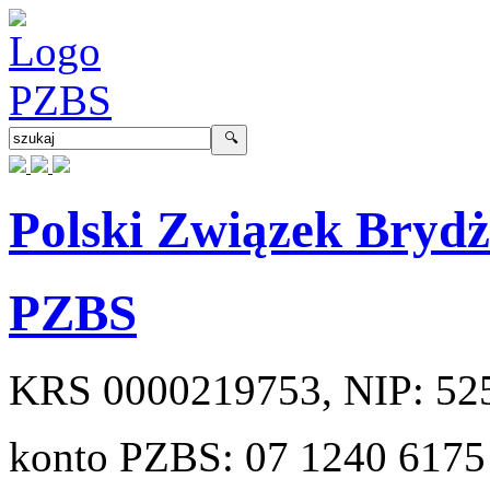
Polski Związek Bryd
PZBS
KRS
0000219753
, NIP:
52
konto PZBS:
07 1240 6175