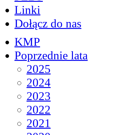
Linki
Dołącz do nas
KMP
Poprzednie lata
2025
2024
2023
2022
2021