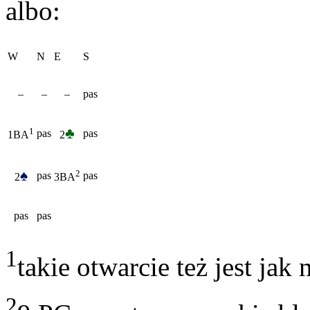
albo:
W
N
E
S
–
–
–
pas
♣
1
pas
pas
2
1BA
♠
2
pas
pas
2
3BA
pas
pas
1
takie otwarcie też jest jak
2