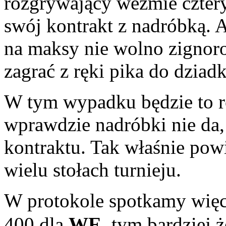
rozgrywający weźmie cztery
swój kontrakt z nadróbką. A
na maksy nie wolno zignoro
zagrać z ręki pika do dziad
W tym wypadku będzie to r
wprawdzie nadróbki nie da,
kontraktu. Tak właśnie powi
wielu stołach turnieju.
W protokole spotkamy wię
400 dla
WE
, tym bardziej ż