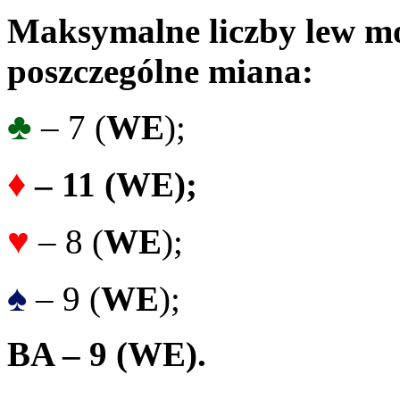
Maksymalne liczby lew mo
poszczególne miana:
♣
– 7 (
WE
);
♦
– 11 (WE);
♥
– 8 (
WE
);
♠
– 9 (
WE
);
BA – 9 (
WE).