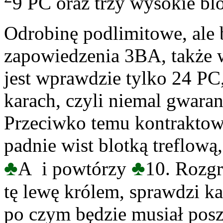
9 PC oraz trzy wysokie blo
Odrobinę podlimitowe, ale 
zapowiedzenia 3BA, także w
jest wprawdzie tylko 24 PC,
karach, czyli niemal gwara
Przeciwko temu kontrakto
padnie wist blotką treflową
♣
♣
A i powtórzy
10. Rozgr
tę lewę królem, sprawdzi ka
po czym będzie musiał posz