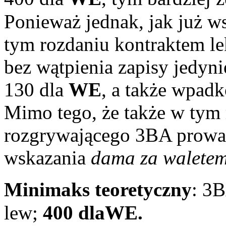
Ponieważ jednak, jak już 
tym rozdaniu kontraktem le
bez wątpienia zapisy jedyn
130 dla
WE
, a także wpadk
Mimo tego, że także w tym 
rozgrywającego 3BA prowad
wskazania
dama za walet
Minimaks teoretyczny
: 3
lew;
400 dla
WE.