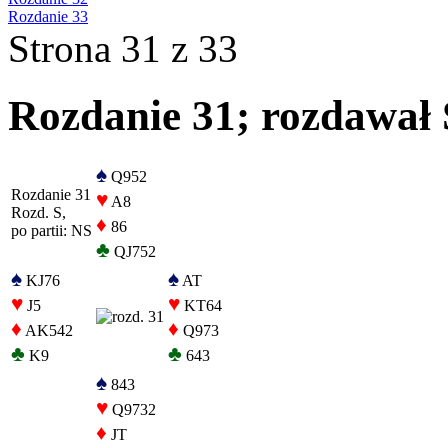
Rozdanie 33
Strona 31 z 33
Rozdanie 31; rozdawał S
♠
Q952
Rozdanie 31
♥
A8
Rozd. S,
♦
86
po partii: NS
♣
QJ752
♠
♠
KJ76
AT
♥
♥
J5
KT64
♦
♦
AK542
Q973
♣
♣
K9
643
♠
843
♥
Q9732
♦
JT