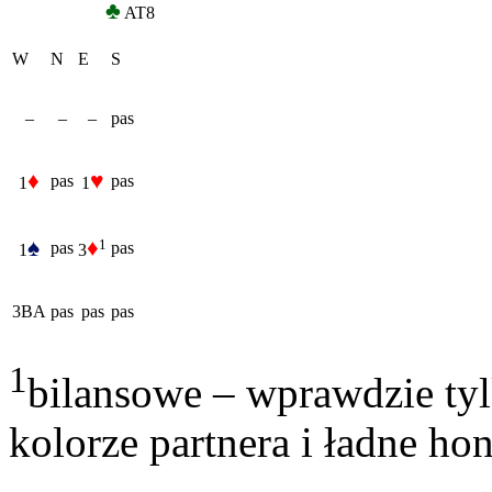
♣
AT8
W
N
E
S
–
–
–
pas
♦
♥
pas
pas
1
1
♠
♦
1
pas
pas
1
3
3BA
pas
pas
pas
1
bilansowe – wprawdzie tyl
kolorze partnera i ładne ho