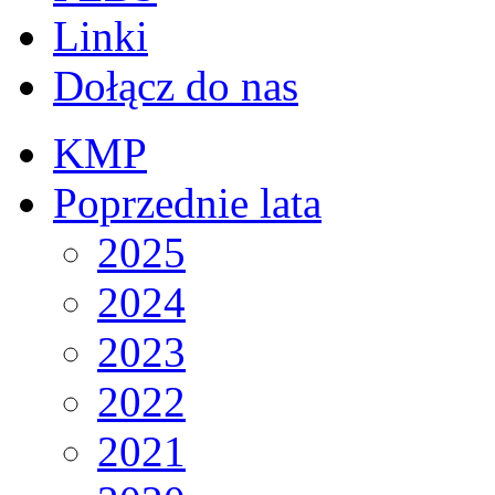
Linki
Dołącz do nas
KMP
Poprzednie lata
2025
2024
2023
2022
2021