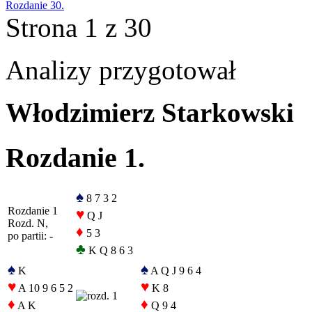
Rozdanie 30.
Strona 1 z 30
Analizy przygotował
Włodzimierz Starkowski
Rozdanie 1.
♠
8 7 3 2
Rozdanie 1
♥
Q J
Rozd. N,
♦
5 3
po partii: -
♣
K Q 8 6 3
♠
♠
K
A Q J 9 6 4
♥
♥
A 10 9 6 5 2
K 8
♦
♦
A K
Q 9 4