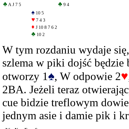
♣
♣
A J 7 5
9 4
♠
10 5
♥
7 4 3
♦
J 10 8 7 6 2
♣
10 2
W tym rozdaniu wydaje się,
szlema w piki dojść będzie
♠
♥
otworzy 1
, W odpowie 2
2BA. Jeżeli teraz otwierają
cue bidzie treflowym dowie
jednym asie i damie pik i 