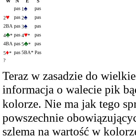
W
N
E
S
♠
pas
pas
1
♥
♠
pas
pas
2
2
♠
2BA
pas
pas
3
♣
♥
pas
pas
4
*
4
*
♣
4BA
pas
pas
5
*
♦
pas
5BA*
Pas
5
*
?
Teraz w zasadzie do wielkie
informacja o walecie pik b
kolorze. Nie ma jak tego sp
powszechnie obowiązujących
szlema na wartość w kolorz