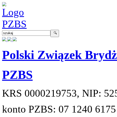
Polski Związek Bryd
PZBS
KRS
0000219753
, NIP:
52
konto PZBS:
07 1240 6175