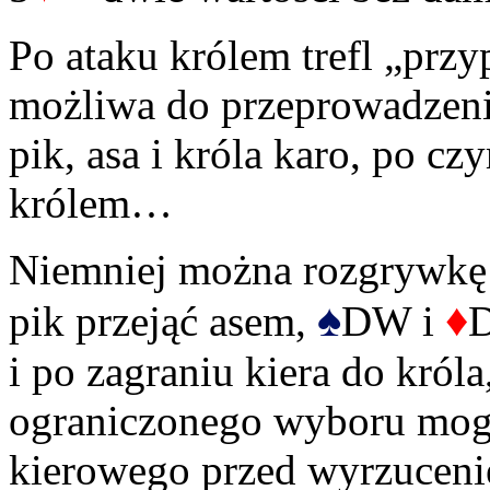
Po ataku królem trefl „prz
możliwa do przeprowadzeni
pik, asa i króla karo, po czy
królem…
Niemniej można rozgrywkę 
♠
♦
pik przejąć asem,
DW i
D
i po zagraniu kiera do kró
ograniczonego wyboru mog
kierowego przed wyrzucenie