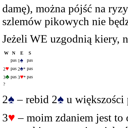
damę), można pójść na ryzy
szlemów pikowych nie będz
Jeżeli WE uzgodnią kiery,
W
N
E
S
♠
pas
pas
1
♥
♠
pas
pas
2
2
*
♣
♥
pas
pas
3
3
*
?
♠
♠
2
– rebid 2
u większości 
♥
3
– moim zdaniem jest to 