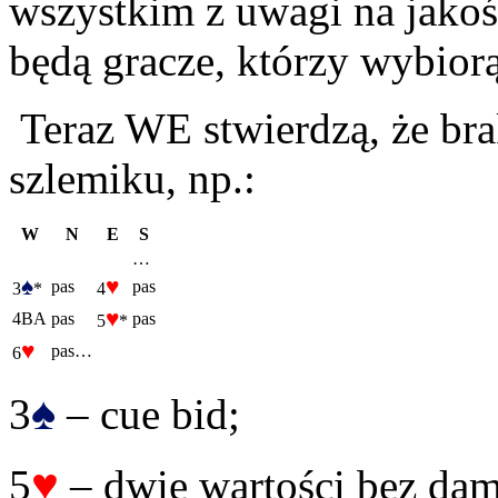
wszystkim z uwagi na jakoś
będą gracze, którzy wybior
Teraz WE stwierdzą, że br
szlemiku, np.:
W
N
E
S
…
♠
♥
pas
pas
3
*
4
♥
4BA
pas
pas
5
*
♥
pas…
6
♠
3
– cue bid;
♥
5
– dwie wartości bez dam