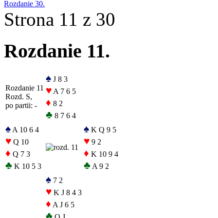
Rozdanie 30.
Strona 11 z 30
Rozdanie 11.
♠
J 8 3
Rozdanie 11
♥
A 7 6 5
Rozd. S,
♦
8 2
po partii: -
♣
8 7 6 4
♠
♠
A 10 6 4
K Q 9 5
♥
♥
Q 10
9 2
♦
♦
Q 7 3
K 10 9 4
♣
♣
K 10 5 3
A 9 2
♠
7 2
♥
K J 8 4 3
♦
A J 6 5
♣
Q J