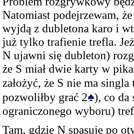
Problem rozgrywkowy będzi
Natomiast podejrzewam, że z
wyjdą z dubletona karo i w
już tylko trafienie trefla. J
N ujawni się dubleton) rozg
że S miał dwie karty w pi
założyć, że S nie ma singla 
♠
pozwoliłby grać 2
), co da
ograniczonego wyboru) trefl
Tam, gdzie N spasuje po ot