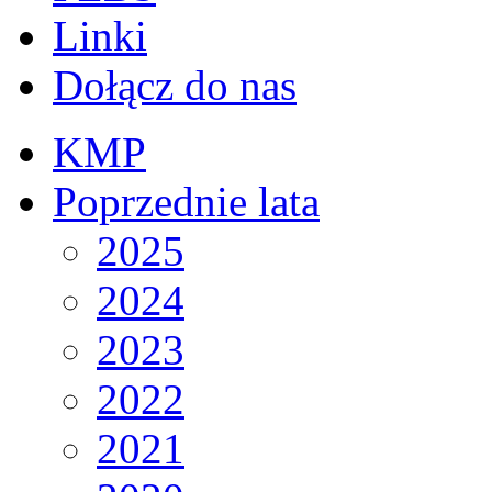
Linki
Dołącz do nas
KMP
Poprzednie lata
2025
2024
2023
2022
2021