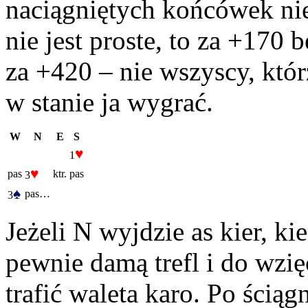
naciągniętych końcówek nie
nie jest proste, to za +170 
za +420 – nie wszyscy, któ
w stanie ja wygrać.
W
N
E
S
♥
1
♥
pas
ktr.
pas
3
♠
pas…
3
Jeżeli N wyjdzie as kier, ki
pewnie damą trefl i do wzię
trafić waleta karo. Po ściągni