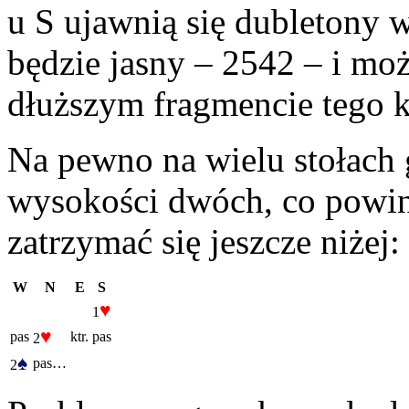
u S ujawnią się dubletony 
będzie jasny – 2542 – i moż
dłuższym fragmencie tego ko
Na pewno na wielu stołach 
wysokości dwóch, co powi
zatrzymać się jeszcze niżej:
W
N
E
S
♥
1
♥
pas
ktr.
pas
2
♠
pas…
2