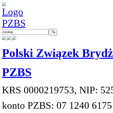
Polski Związek Bryd
PZBS
KRS
0000219753
, NIP:
52
konto PZBS:
07 1240 6175