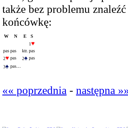
także bez problemu znaleźć 
końcówkę:
W
N
E
S
♥
1
pas
pas
ktr.
pas
♥
♠
pas
pas
2
2
♠
pas…
3
«« poprzednia
-
następna »