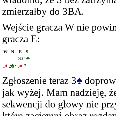
zmierzałby do 3BA.
Wejście gracza W nie powin
gracza E:
W
N
E
S
♣
pas
1
♦
♣
♦
?
1
2
*
3
♠
Zgłoszenie teraz 3
doprowa
jak wyżej. Mam nadzieję, ż
sekwencji do głowy nie prz
która zaciemni obraz rozda