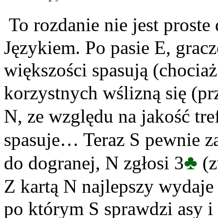
To rozdanie nie jest prost
Językiem. Po pasie E, gracz
większości spasują (chocia
korzystnych wślizną się (prz
N, ze względu na jakość tre
spasuje… Teraz S pewnie za
♣
do dogranej, N zgłosi 3
(z
Z kartą N najlepszy wydaje 
po którym S sprawdzi asy i