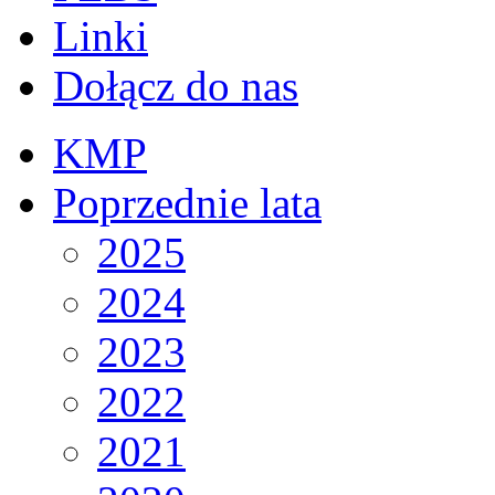
Linki
Dołącz do nas
KMP
Poprzednie lata
2025
2024
2023
2022
2021