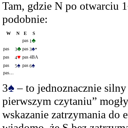
Tam, gdzie N po otwarciu 1
podobnie:
W
N
E
S
♣
pas
1
♣
♠
pas
pas
3
3
*
♥
pas
pas
4BA
4
♠
♠
pas
pas
5
6
pas…
♠
3
– to jednoznacznie silny 
pierwszym czytaniu” mogły
wskazanie zatrzymania do 
wiadomo, że S bez zatrzyma