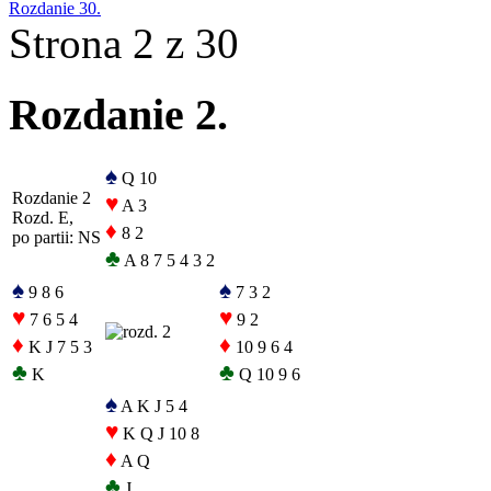
Rozdanie 30.
Strona 2 z 30
Rozdanie 2.
♠
Q 10
Rozdanie 2
♥
A 3
Rozd. E,
♦
8 2
po partii: NS
♣
A 8 7 5 4 3 2
♠
♠
9 8 6
7 3 2
♥
♥
7 6 5 4
9 2
♦
♦
K J 7 5 3
10 9 6 4
♣
♣
K
Q 10 9 6
♠
A K J 5 4
♥
K Q J 10 8
♦
A Q
♣
J