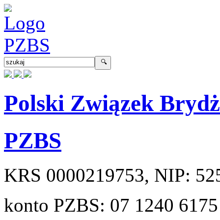
Polski Związek Bryd
PZBS
KRS
0000219753
, NIP:
52
konto PZBS:
07 1240 6175