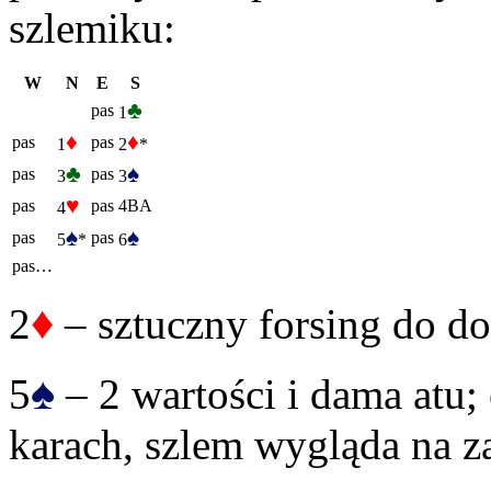
szlemiku:
W
N
E
S
♣
pas
1
♦
♦
pas
pas
1
2
*
♣
♠
pas
pas
3
3
♥
pas
pas
4BA
4
♠
♠
pas
pas
5
*
6
pas…
♦
2
– sztuczny forsing do do
♠
5
– 2 wartości i dama atu;
karach, szlem wygląda na z