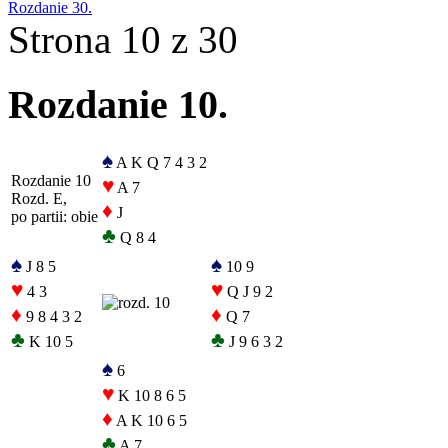
Rozdanie 30.
Strona 10 z 30
Rozdanie 10.
♠
A K Q 7 4 3 2
Rozdanie 10
♥
A 7
Rozd. E,
♦
J
po partii: obie
♣
Q 8 4
♠
♠
J 8 5
10 9
♥
♥
4 3
Q J 9 2
♦
♦
9 8 4 3 2
Q 7
♣
♣
K 10 5
J 9 6 3 2
♠
6
♥
K 10 8 6 5
♦
A K 10 6 5
♣
A 7