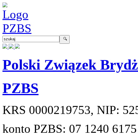
Polski Związek Bryd
PZBS
KRS
0000219753
, NIP:
52
konto PZBS:
07 1240 6175