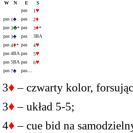
W
N
E
S
♥
pas
1
♠
♦
pas
pas
1
2
♣
♦
pas
pas
3
*
3
*
♠
pas
pas
3BA
3
♦
♥
pas
pas
4
*
4
♥
pas
4BA
pas
5
♥
pas
5BA
pas
6
♠
pas
pas…
7
♦
3
– czwarty kolor, forsują
♦
3
– układ 5-5;
♦
4
– cue bid na samodzieln