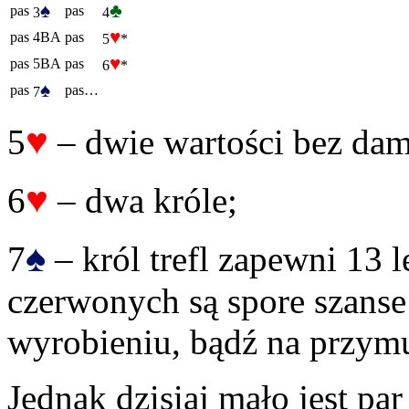
♠
♣
pas
pas
3
4
♥
pas
4BA
pas
5
*
♥
pas
5BA
pas
6
*
♠
pas
pas…
7
♥
5
– dwie wartości bez dam
♥
6
– dwa króle;
♠
7
– król trefl zapewni 13 
czerwonych są spore szanse 
wyrobieniu, bądź na przymu
Jednak dzisiaj mało jest p