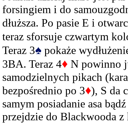
forsingiem i do samouzgod
dłuższa. Po pasie E i otwarc
teraz sforsuje czwartym ko
♠
Teraz 3
pokaże wydłużenie,
♦
3BA. Teraz 4
N powinno j
samodzielnych pikach (kara
♦
bezpośrednio po 3
), S da 
samym posiadanie asa bądź k
przejdzie do Blackwooda z 