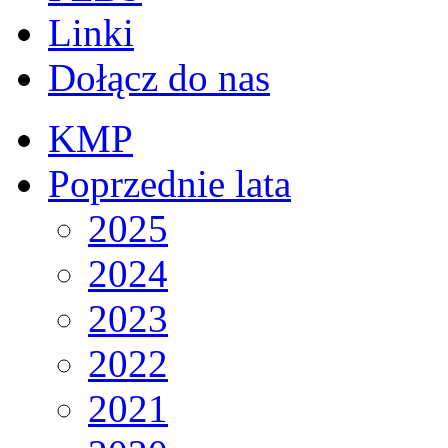
Linki
Dołącz do nas
KMP
Poprzednie lata
2025
2024
2023
2022
2021