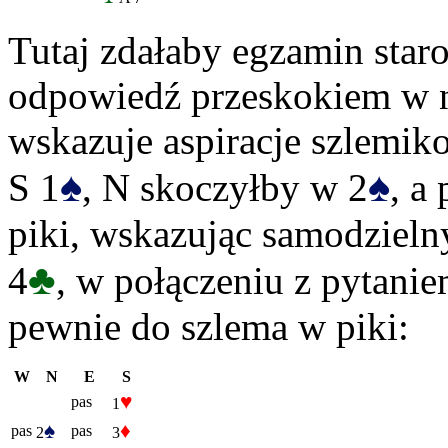
Tutaj zdałaby egzamin staro
odpowiedź przeskokiem w n
wskazuje aspiracje szlemiko
♠
♠
S 1
, N skoczyłby w 2
, a
piki, wskazując samodzielny
♣
4
, w połączeniu z pytanie
pewnie do szlema w piki:
W
N
E
S
♥
pas
1
♠
♦
pas
pas
2
3