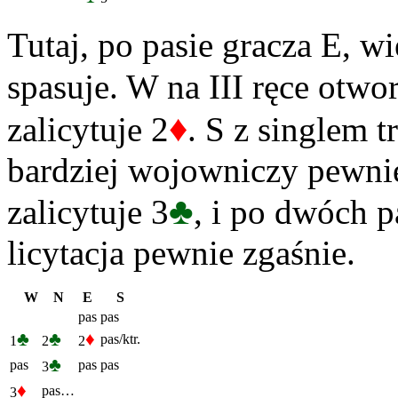
Tutaj, po pasie gracza E, 
spasuje. W na III ręce otwo
♦
zalicytuje 2
. S z singlem t
bardziej wojowniczy pewnie
♣
zalicytuje 3
, i po dwóch p
licytacja pewnie zgaśnie.
W
N
E
S
pas
pas
♣
♣
♦
pas/ktr.
1
2
2
♣
pas
pas
pas
3
♦
pas…
3