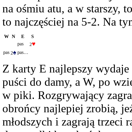
na ośmiu atu, a w starszy, t
to najczęściej na 5-2. Na ty
W
N
E
S
♥
pas
2
♠
pas
pas…
2
Z karty E najlepszy wydaje
puści do damy, a W, po wzi
w piki. Rozgrywający zagra t
obrońcy najlepiej zrobią, j
młodszych i zagrają trzeci r