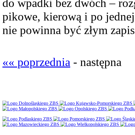
do wpadki bez dwóch – rozg
pikowe, kierową i po jedn
nie powinna być złym zapi
«« poprzednia
- następna