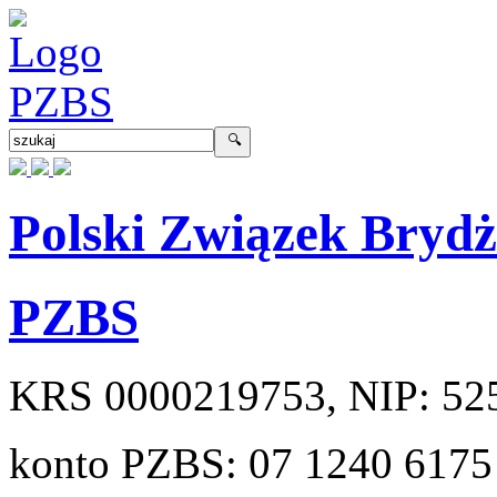
Polski Związek Bryd
PZBS
KRS
0000219753
, NIP:
52
konto PZBS:
07 1240 6175