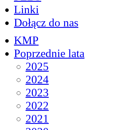
Linki
Dołącz do nas
KMP
Poprzednie lata
2025
2024
2023
2022
2021