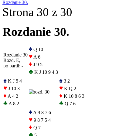
Rozdanie 30.
Strona 30 z 30
Rozdanie 30.
♠
Q 10
Rozdanie 30
♥
A 6
Rozd. E,
♦
J 9 5
po partii: -
♣
K J 10 9 4 3
♠
♠
K J 5 4
3 2
♥
♥
J 10 3
K Q 2
♦
♦
A 4 2
K 10 8 6 3
♣
♣
A 8 2
Q 7 6
♠
A 9 8 7 6
♥
9 8 7 5 4
♦
Q 7
♣
5