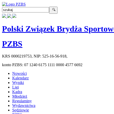
Polski Związek Brydża Sportow
PZBS
KRS
0000219753
, NIP:
525-16-56-918
,
konto PZBS:
07 1240 6175 1111 0000 4577 6692
Nowości
Kalendarz
Wyniki
Ligi
Kadra
Młodzież
Regulaminy
Wydawnictwa
Sędziowie