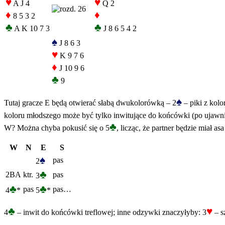
♥
♥
A J 4
Q 2
♦
♦
8 5 3 2
♣
♣
A K 10 7 3
J 8 6 5 4 2
♠
J 8 6 3
♥
K 9 7 6
♦
J 10 9 6
♣
9
♠
Tutaj gracze E będą otwierać słabą dwukolorówką – 2
– piki z kol
koloru młodszego może być tylko inwitujące do końcówki (po ujawnie
♣
W? Można chyba pokusić się o 5
, licząc, że partner będzie miał 
W
N
E
S
♠
pas
2
♣
2BA
ktr.
pas
3
♣
♣
pas
pas…
4
*
5
*
♣
♥
4
– inwit do końcówki treflowej; inne odzywki znaczyłyby: 3
– s