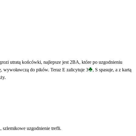
grozi utratą końcówki, najlepsze jest 2BA, które po uzgodnieniu
♣
ę, wywoławczą do pików. Teraz E zalicytuje 3
, S spasuje, a z kartą
ży.
, szlemikowe uzgodnienie trefli.