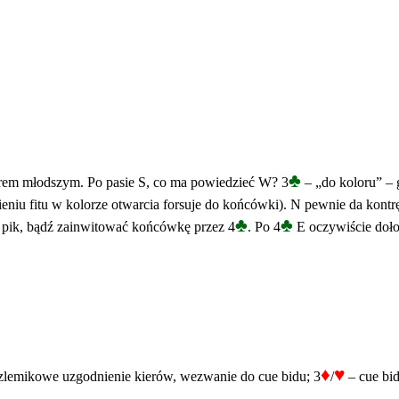
♣
orem młodszym. Po pasie S, co ma powiedzieć W? 3
– „do koloru” – 
niu fitu w kolorze otwarcia forsuje do końcówki). N pewnie da kontr
♣
♣
asa pik, bądź zainwitować końcówkę przez 4
. Po 4
E oczywiście doło
♦
♥
zlemikowe uzgodnienie kierów, wezwanie do cue bidu; 3
/
– cue bid