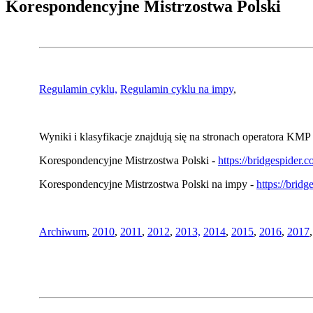
Korespondencyjne Mistrzostwa Polski
Regulamin cyklu,
Regulamin cyklu na impy
,
Wyniki i klasyfikacje znajdują się na stronach operatora KMP 
Korespondencyjne Mistrzostwa Polski -
https://bridgespider
Korespondencyjne Mistrzostwa Polski na impy -
https://brid
Archiwum
,
2010
,
2011
,
2012
,
2013,
2014
,
2015
,
2016
,
2017