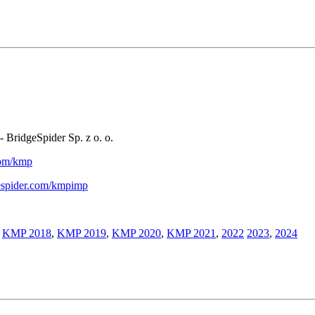
- BridgeSpider Sp. z o. o.
.com/kmp
gespider.com/kmpimp
,
KMP 2018
,
KMP 2019
,
KMP 2020
,
KMP 2021
,
2022
2023
,
2024