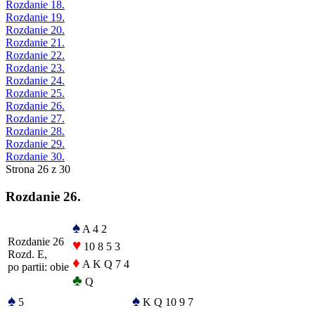
Rozdanie 18.
Rozdanie 19.
Rozdanie 20.
Rozdanie 21.
Rozdanie 22.
Rozdanie 23.
Rozdanie 24.
Rozdanie 25.
Rozdanie 26.
Rozdanie 27.
Rozdanie 28.
Rozdanie 29.
Rozdanie 30.
Strona 26 z 30
Rozdanie 26.
♠
A 4 2
Rozdanie 26
♥
10 8 5 3
Rozd. E,
♦
A K Q 7 4
po partii: obie
♣
Q
♠
♠
5
K Q 10 9 7