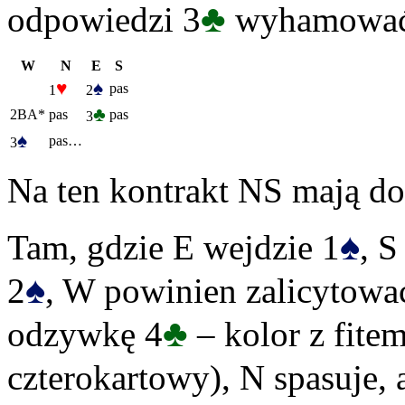
♣
odpowiedzi 3
wyhamować
W
N
E
S
♥
♠
pas
1
2
♣
2BA*
pas
pas
3
♠
pas…
3
Na ten kontrakt NS mają do
♠
Tam, gdzie E wejdzie 1
, S
♠
2
, W powinien zalicytowa
♣
odzywkę 4
– kolor z fite
czterokartowy), N spasuje, a