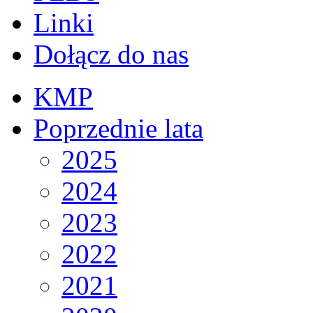
Linki
Dołącz do nas
KMP
Poprzednie lata
2025
2024
2023
2022
2021