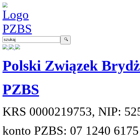
Polski Związek Bryd
PZBS
KRS
0000219753
, NIP:
52
konto PZBS:
07 1240 6175