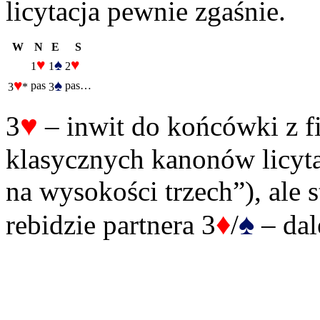
licytacja pewnie zgaśnie.
W
N
E
S
♥
♠
♥
1
1
2
♥
♠
pas
pas…
3
*
3
♥
3
– inwit do końcówki z fi
klasycznych kanonów licyta
na wysokości trzech”), ale
♦
♠
rebidzie partnera 3
/
– dale