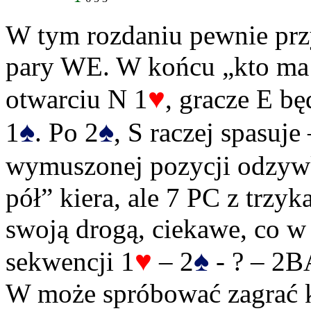
W tym rozdaniu pewnie prz
pary WE. W końcu „kto ma 
♥
otwarciu N 1
, gracze E bę
♠
♠
1
. Po 2
, S raczej spasuje
wymuszonej pozycji odzyw
pół” kiera, ale 7 PC z trzyk
swoją drogą, ciekawe, co w 
♥
♠
sekwencji 1
– 2
- ? – 2BA
W może spróbować zagrać k