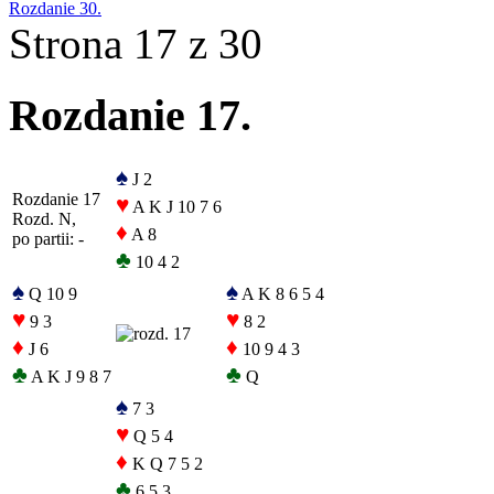
Rozdanie 30.
Strona 17 z 30
Rozdanie 17.
♠
J 2
Rozdanie 17
♥
A K J 10 7 6
Rozd. N,
♦
A 8
po partii: -
♣
10 4 2
♠
♠
Q 10 9
A K 8 6 5 4
♥
♥
9 3
8 2
♦
♦
J 6
10 9 4 3
♣
♣
A K J 9 8 7
Q
♠
7 3
♥
Q 5 4
♦
K Q 7 5 2
♣
6 5 3