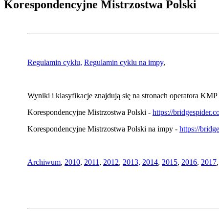
Korespondencyjne Mistrzostwa Polski
Regulamin cyklu,
Regulamin cyklu na impy
,
Wyniki i klasyfikacje znajdują się na stronach operatora KMP 
Korespondencyjne Mistrzostwa Polski -
https://bridgespider
Korespondencyjne Mistrzostwa Polski na impy -
https://brid
Archiwum
,
2010
,
2011
,
2012
,
2013,
2014
,
2015
,
2016
,
2017