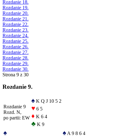
Rozdanie 18.
Rozdanie 19.
Rozdanie 20.
Rozdanie 21.
Rozdanie 22.
Rozdanie 23.
Rozdanie 24.
Rozdanie 25.
Rozdanie 26.
Rozdanie 27.
Rozdanie 28.
Rozdanie 29.
Rozdanie 30.
Strona 9 z 30
Rozdanie 9.
♠
K Q J 10 5 2
Rozdanie 9
♥
6 5
Rozd. N,
♦
K 6 4
po partii: EW
♣
K 9
♠
♠
A 9 8 6 4