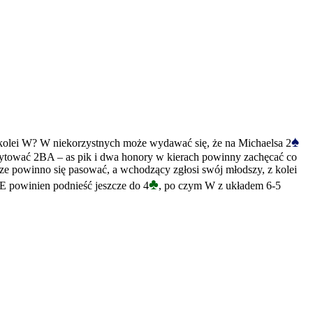
♠
z kolei W? W niekorzystnych może wydawać się, że na Michaelsa 2
alicytować 2BA – as pik i dwa honory w kierach powinny zachęcać co
ze powinno się pasować, a wchodzący zgłosi swój młodszy, z kolei
♣
a E powinien podnieść jeszcze do 4
, po czym W z układem 6-5