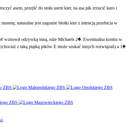
oczyć asem, przejść do stołu asem kier, na asa pik zrzucić karo i
onetę, naturalne jest zagranie blotki kier z intencją przebicia w
♠
y W wznowił odzywką inną, niże Michaels 2
. Ewentualna kontra w
♠
(chociaż z taką piątką pików E może szukać innych rozwiązań) a 1
ki
.