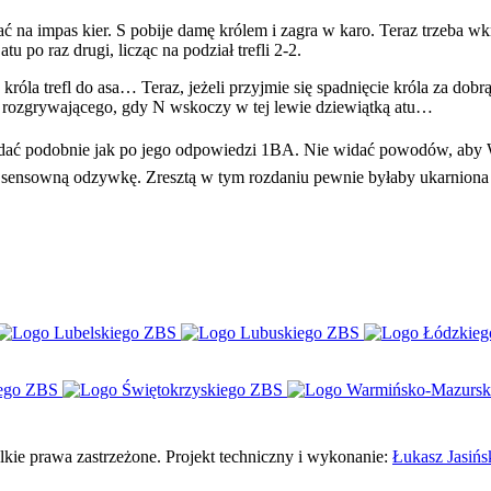
rać na impas kier. S pobije damę królem i zagra w karo. Teraz trzeba wkr
u po raz drugi, licząc na podział trefli 2-2.
óla trefl do asa… Teraz, jeżeli przyjmie się spadnięcie króla za dobrą m
nę rozgrywającego, gdy N wskoczy w tej lewie dziewiątką atu…
yglądać podobnie jak po jego odpowiedzi 1BA. Nie widać powodów, ab
a sensowną odzywkę. Zresztą w tym rozdaniu pewnie byłaby ukarniona 
e prawa zastrzeżone. Projekt techniczny i wykonanie:
Łukasz Jasińs