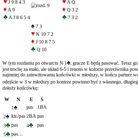
♥
♥
J 9 8 4 3
A Q
♦
♦
A 9
Q 3 2
♣
♣
A J 8 6 5 4
7 3 2
♠
7 3
♥
K 10 7 2
♦
J 10 8 7 5
♣
Q 10
♠
W tym rozdaniu po otwarciu N 1
, gracze E będą pasować. Teraz g
jest trochę za mało, ale układ 6-5 i renons w kolorze przeciwnika po
najmniej do zainwitowania końcówki w młodszy, w końcu partner wcho
odejście w 3 w młodszy po kontrze powinno być z własnego, długiego
dołoży końcówkę:
W
N
E
S
♠
pas
1BA
1
♠
ktr./pas
2BA
pas
2
♣
♣
pas
pas
3
4
♣
pas…
5