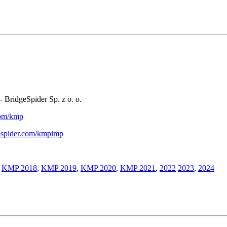
- BridgeSpider Sp. z o. o.
.com/kmp
gespider.com/kmpimp
,
KMP 2018
,
KMP 2019
,
KMP 2020
,
KMP 2021
,
2022
2023
,
2024