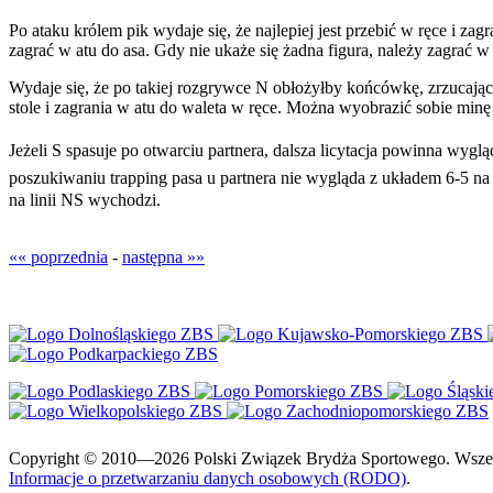
Po ataku królem pik wydaje się, że najlepiej jest przebić w ręce i zag
zagrać w atu do asa. Gdy nie ukaże się żadna figura, należy zagrać w at
Wydaje się, że po takiej rozgrywce N obłożyłby końcówkę, zrzucając kr
stole i zagrania w atu do waleta w ręce. Można wyobrazić sobie mi
Jeżeli S spasuje po otwarciu partnera, dalsza licytacja powinna w
poszukiwaniu trapping pasa u partnera nie wygląda z układem 6-5 n
na linii NS wychodzi.
«« poprzednia
-
następna »»
Copyright © 2010—2026 Polski Związek Brydża Sportowego. Wszelki
Informacje o przetwarzaniu danych osobowych (RODO)
.