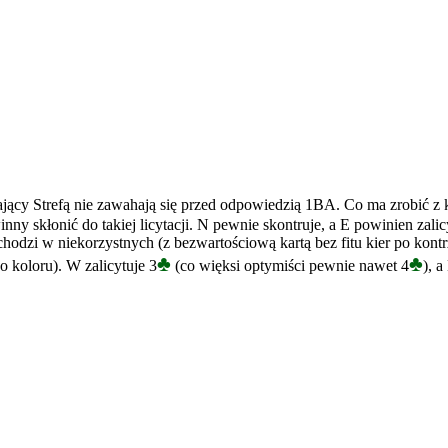
rający Strefą nie zawahają się przed odpowiedzią 1BA. Co ma zrobić 
winny skłonić do takiej licytacji. N pewnie skontruje, a E powinien z
dzi w niekorzystnych (z bezwartościową kartą bez fitu kier po kontr
♣
♣
 koloru). W zalicytuje 3
(co więksi optymiści pewnie nawet 4
), 