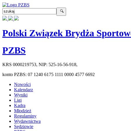
Polski Związek Brydża Sportow
PZBS
KRS
0000219753
, NIP:
525-16-56-918
,
konto PZBS:
07 1240 6175 1111 0000 4577 6692
Nowości
Kalendarz
Wyniki
Ligi
Kadra
Młodzież
Regulaminy
Wydawnictwa
Sędziowie