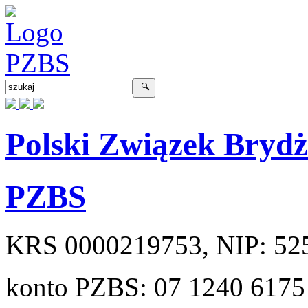
Polski Związek Bryd
PZBS
KRS
0000219753
, NIP:
52
konto PZBS:
07 1240 6175