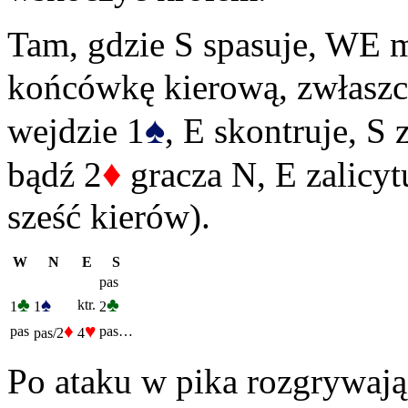
Tam, gdzie S spasuje, WE m
końcówkę kierową, zwłaszc
♠
wejdzie 1
, E skontruje, S 
♦
bądź 2
gracza N, E zalicyt
sześć kierów).
W
N
E
S
pas
♣
♠
♣
ktr.
1
1
2
♦
♥
pas
pas…
pas/2
4
Po ataku w pika rozgrywając