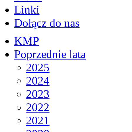
Linki
Dołącz do nas
KMP
Poprzednie lata
2025
2024
2023
2022
2021