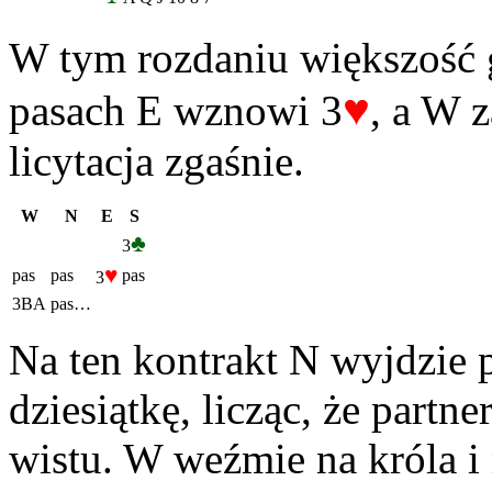
W tym rozdaniu większość 
♥
pasach E wznowi 3
, a W 
licytacja zgaśnie.
W
N
E
S
♣
3
♥
pas
pas
pas
3
3BA
pas…
Na ten kontrakt N wyjdzie p
dziesiątkę, licząc, że partn
wistu. W weźmie na króla i m