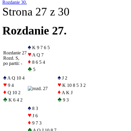
Rozdanie 30.
Strona 27 z 30
Rozdanie 27.
♠
K 9 7 6 5
Rozdanie 27
♥
A Q 7
Rozd. S,
♦
8 6 5 4
po partii: -
♣
5
♠
♠
A Q 10 4
J 2
♥
♥
9 4
K 10 8 5 3 2
♦
♦
Q 10 2
A K J
♣
♣
K 6 4 2
9 3
♠
8 3
♥
J 6
♦
9 7 3
♣
A Q J 10 8 7