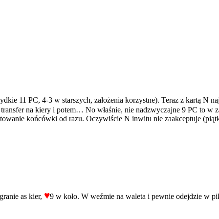
ydkie 11 PC, 4-3 w starszych, założenia korzystne). Teraz z kartą N na
da transfer na kiery i potem… No właśnie, nie nadzwyczajne 9 PC to w z
ytowanie końcówki od razu. Oczywiście N inwitu nie zaakceptuje (piątka
♥
ranie as kier,
9 w koło. W weźmie na waleta i pewnie odejdzie w pik