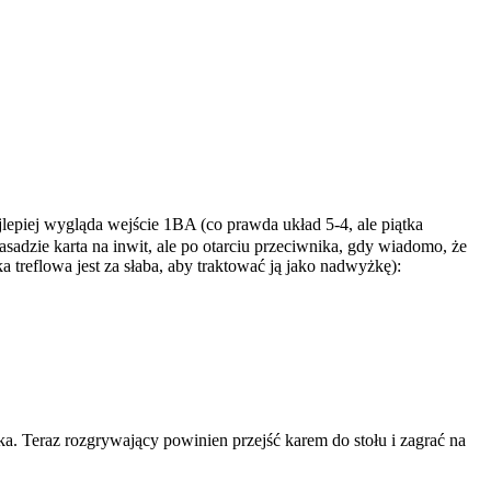
jlepiej wygląda wejście 1BA (co prawda układ 5-4, ale piątka
asadzie karta na inwit, ale po otarciu przeciwnika, gdy wiadomo, że
 treflowa jest za słaba, aby traktować ją jako nadwyżkę):
a. Teraz rozgrywający powinien przejść karem do stołu i zagrać na