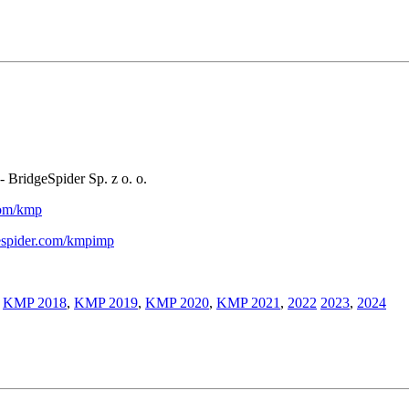
- BridgeSpider Sp. z o. o.
.com/kmp
gespider.com/kmpimp
,
KMP 2018
,
KMP 2019
,
KMP 2020
,
KMP 2021
,
2022
2023
,
2024