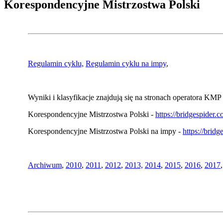
Korespondencyjne Mistrzostwa Polski
Regulamin cyklu,
Regulamin cyklu na impy
,
Wyniki i klasyfikacje znajdują się na stronach operatora KMP 
Korespondencyjne Mistrzostwa Polski -
https://bridgespider
Korespondencyjne Mistrzostwa Polski na impy -
https://brid
Archiwum
,
2010
,
2011
,
2012
,
2013,
2014
,
2015
,
2016
,
2017