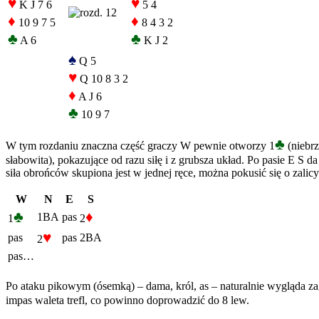
♥
♥
K J 7 6
5 4
♦
♦
10 9 7 5
8 4 3 2
♣
♣
A 6
K J 2
♠
Q 5
♥
Q 10 8 3 2
♦
A J 6
♣
10 9 7
♣
W tym rozdaniu znaczna część graczy W pewnie otworzy 1
(niebrz
słabowita), pokazujące od razu siłę i z grubsza układ. Po pasie E S 
siła obrońców skupiona jest w jednej ręce, można pokusić się o zalic
W
N
E
S
♣
♦
1BA
pas
1
2
♥
pas
pas
2BA
2
pas…
Po ataku pikowym (ósemką) – dama, król, as – naturalnie wygląda zag
impas waleta trefl, co powinno doprowadzić do 8 lew.