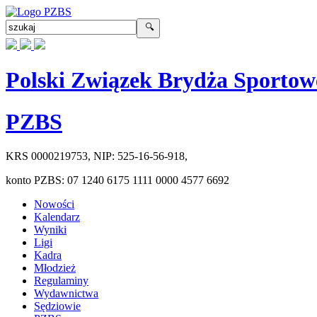
Polski Związek Brydża Sportow
PZBS
KRS
0000219753
, NIP:
525-16-56-918
,
konto PZBS:
07 1240 6175 1111 0000 4577 6692
Nowości
Kalendarz
Wyniki
Ligi
Kadra
Młodzież
Regulaminy
Wydawnictwa
Sędziowie