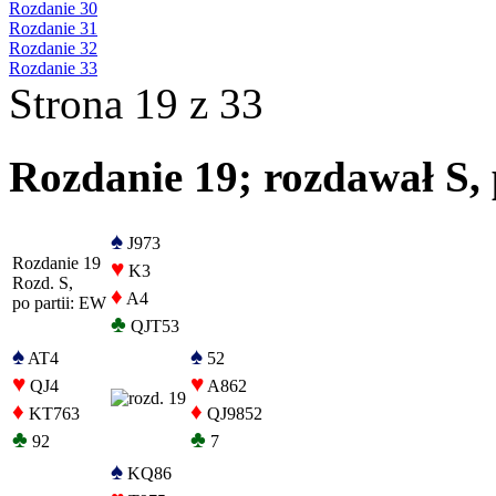
Rozdanie 30
Rozdanie 31
Rozdanie 32
Rozdanie 33
Strona 19 z 33
Rozdanie 19; rozdawał S, 
♠
J973
Rozdanie 19
♥
K3
Rozd. S,
♦
A4
po partii: EW
♣
QJT53
♠
♠
AT4
52
♥
♥
QJ4
A862
♦
♦
KT763
QJ9852
♣
♣
92
7
♠
KQ86