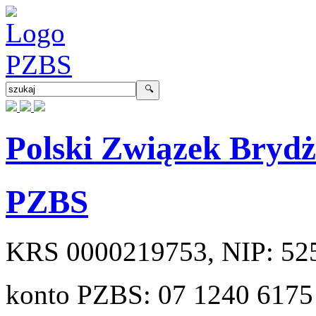
Polski Związek Bryd
PZBS
KRS
0000219753
, NIP:
52
konto PZBS:
07 1240 6175