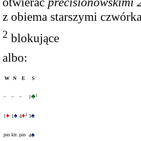
otwierać
precisionowskimi 
z obiema starszymi czwórk
2
blokujące
albo:
W
N
E
S
♣
1
–
–
–
1
♦
♠
♦
♠
2
1
1
4
3
♠
pas
ktr.
pas
4