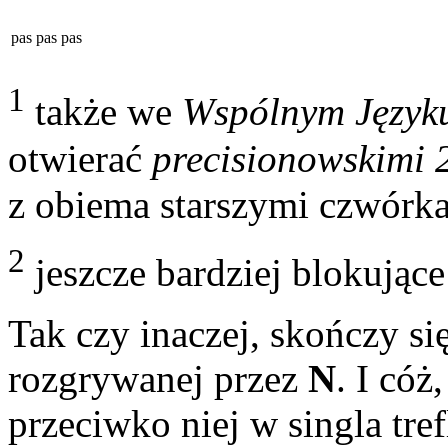
pas
pas
pas
1
także we
Wspólnym Język
otwierać
precisionowskimi 
z obiema starszymi czwórk
2
jeszcze bardziej blokujące
Tak czy inaczej, skończy si
rozgrywanej przez
N
. I cóż
przeciwko niej w singla tre