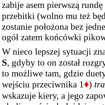
zabije asem pierwszą rundę
przebitki (wolno mu też bę
zostanie położona bez jedne
ogół zatem końcówki pikow
W nieco lepszej sytuacji zn
S
, gdyby to on został rozg
to możliwe tam, gdzie duet
♦
wejściu przeciwnika 1
)
tr
wskazuje kiery, a jego zap