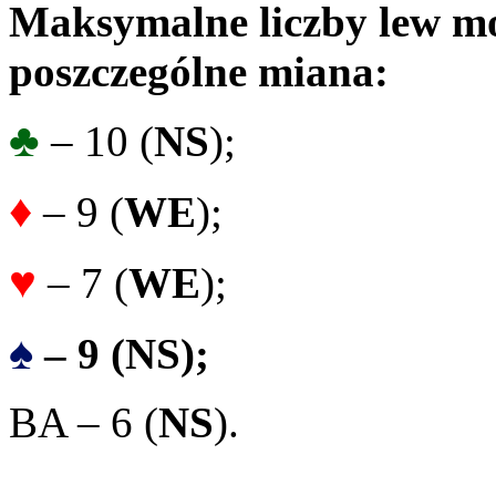
Maksymalne liczby lew mo
poszczególne miana:
♣
– 10 (
NS
);
♦
– 9 (
WE
);
♥
– 7 (
WE
);
♠
– 9 (NS);
BA – 6 (
NS
).