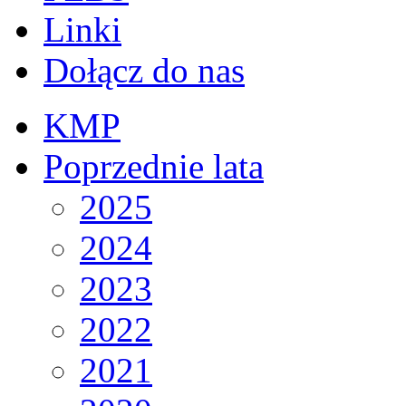
Linki
Dołącz do nas
KMP
Poprzednie lata
2025
2024
2023
2022
2021