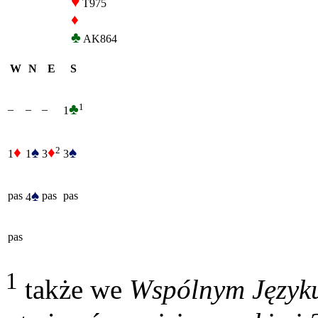
♥
T975
♦
♣
AK864
W
N
E
S
♣
1
–
–
–
1
♦
♠
♦
♠
2
1
1
3
3
♠
pas
pas
pas
4
pas
1
także we
Wspólnym Język