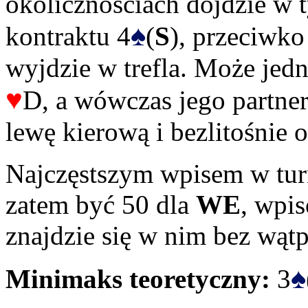
okolicznościach dojdzie w 
♠
kontraktu 4
(
S
), przeciwk
wyjdzie w trefla. Może je
♥
D, a wówczas jego partn
lewę kierową i bezlitośnie o
Najczęstszym wpisem w tur
zatem być 50 dla
WE
, wpi
znajdzie się w nim bez wątp
♠
Minimaks teoretyczny:
3