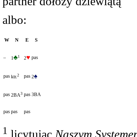
partner dołoży dziewiątą
albo:
W
N
E
S
♣
♥
1
–
pas
1
2
♠
2
pas
pas
2
ktr.
3
pas
pas
3BA
2BA
pas
pas
pas
1
licytując
Naszym Systeme