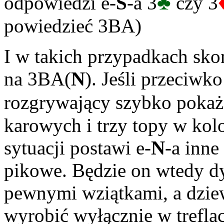
♣
odpowiedzi e-
S
-a 3
czy 3
powiedzieć 3BA)
I w takich przypadkach sko
na 3BA(
N
). Jeśli przeciwko
rozgrywający szybko pokaż
karowych i trzy topy w kol
sytuacji postawi e-
N
-a inne
pikowe. Będzie on wtedy 
pewnymi wziątkami, a dzie
wyrobić wyłącznie w treflach