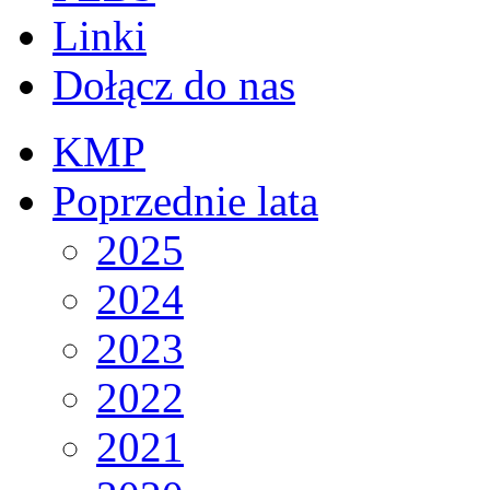
Linki
Dołącz do nas
KMP
Poprzednie lata
2025
2024
2023
2022
2021