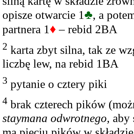
silną kartę w składzie zró
♣
opisze otwarcie 1
, a pote
♦
partnera 1
– rebid 2BA
2
karta zbyt silna, tak ze wz
liczbę lew, na rebid 1BA
3
pytanie o cztery piki
4
brak czterech pików (możn
staymana odwrotnego,
aby 
ma pięciu pików w składzie