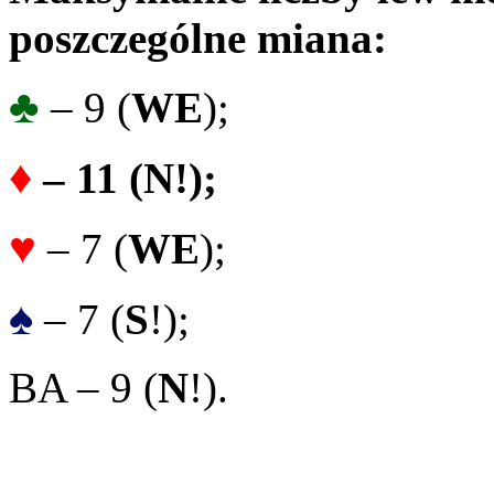
poszczególne miana:
♣
– 9 (
WE
);
♦
– 11 (N!);
♥
– 7 (
WE
);
♠
– 7 (
S
!);
BA – 9 (
N
!).