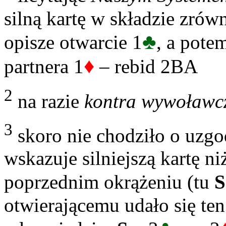
silną kartę w składzie zró
♣
opisze otwarcie 1
, a pote
♦
partnera 1
– rebid 2BA
2
na razie
kontra wywoławc
3
skoro nie chodziło o uzgo
wskazuje silniejszą kartę ni
poprzednim okrążeniu (tu
S
otwierającemu udało się te