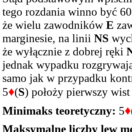
tego rozdania winno być 6
że wielu zawodników
E
zaw
marginesie, na linii
NS
wych
że wyłącznie z dobrej ręki
jednak wypadku rozgrywając
samo jak w przypadku kont
♦
5
(
S
) położy pierwszy wist
♦
Minimaks teoretyczny:
5
Maksymalne liczby lew mo