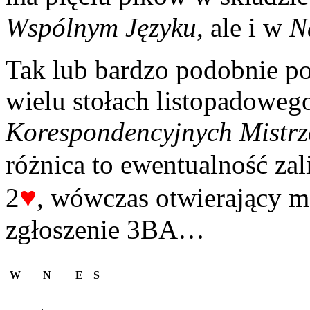
Wspólnym Języku
, ale i w
N
Tak lub bardzo podobnie po
wielu stołach listopadoweg
Korespondencyjnych Mistrz
różnica to ewentualność za
♥
2
, wówczas otwierający m
zgłoszenie 3BA…
W
N
E
S