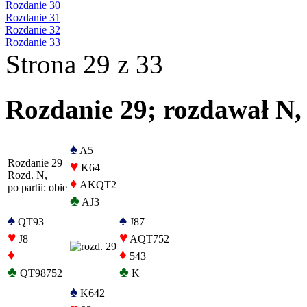
Rozdanie 30
Rozdanie 31
Rozdanie 32
Rozdanie 33
Strona 29 z 33
Rozdanie 29; rozdawał N, 
♠
A5
Rozdanie 29
♥
K64
Rozd. N,
♦
AKQT2
po partii: obie
♣
AJ3
♠
♠
QT93
J87
♥
♥
J8
AQT752
♦
♦
543
♣
♣
QT98752
K
♠
K642