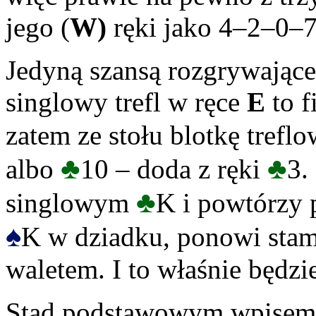
jego (
W)
ręki jako 4–2–0–7,
Jedyną szansą rozgrywająceg
singlowy trefl w ręce
E
to f
zatem ze stołu blotkę trefl
♣
♣
albo
10 – doda z ręki
3.
♣
singlowym
K i powtórzy 
♠
K w dziadku, ponowi stamt
waletem. I to właśnie będzi
Stąd podstawowym wpisem 