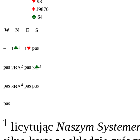
♥
93
♦
J9876
♣
64
W
N
E
S
♣
♥
1
–
pas
1
1
♣
3
2
pas
pas
3
2BA
4
pas
pas
pas
3BA
pas
1
licytując
Naszym Systeme