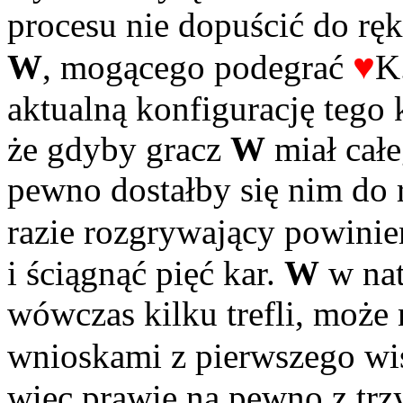
procesu nie dopuścić do rę
♥
W
, mogącego podegrać
K
aktualną konfigurację tego 
że gdyby gracz
W
miał całe
pewno dostałby się nim do r
razie rozgrywający powinie
i ściągnąć pięć kar.
W
w nat
wówczas kilku trefli, może 
wnioskami z pierwszego wis
więc prawie na pewno z trz