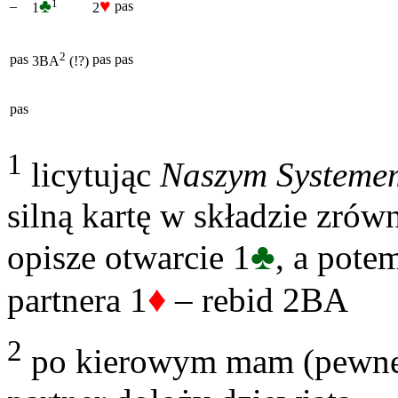
♣
♥
1
–
pas
1
2
2
pas
pas
pas
3BA
(!?)
pas
1
licytując
Naszym Systeme
silną kartę w składzie zró
♣
opisze otwarcie 1
, a pote
♦
partnera 1
– rebid 2BA
2
po kierowym mam (pewne) 