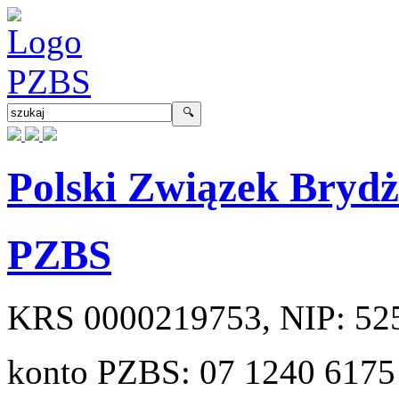
Polski Związek Bryd
PZBS
KRS
0000219753
, NIP:
52
konto PZBS:
07 1240 6175