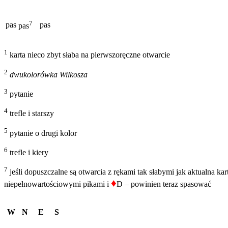
7
pas
pas
pas
1
karta nieco zbyt słaba na pierwszoręczne otwarcie
2
dwukolorówka Wilkosza
3
pytanie
4
trefle i starszy
5
pytanie o drugi kolor
6
trefle i kiery
7
jeśli dopuszczalne są otwarcia z rękami tak słabymi jak aktualna ka
♦
niepełnowartościowymi pikami i
D – powinien teraz spasować
W
N
E
S