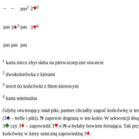
♥
2
1
–
–
2
pas
♦
♥
3
4
pas
pas
3
3
pas
pas
pas
1
karta nieco zbyt słaba na pierwszoręczne otwarcie
2
dwukolorówka z kierami
3
inwit do końcówki z fitem kierowym
4
karta minimalna
Gdyby otwierający miał piki, partner chciałby zagrać końcówkę w te
♠
(3
– trefle i piki),
N
zapowie dograną w ten kolor. W sekwencji drug
♣
♦
♥
3
czy 3
– zapowiedź 3
e-
N
-a byłaby bowiem forsująca. Tak pr
♦
końcówkę w kiery sztuczną zapowiedzią 3
.