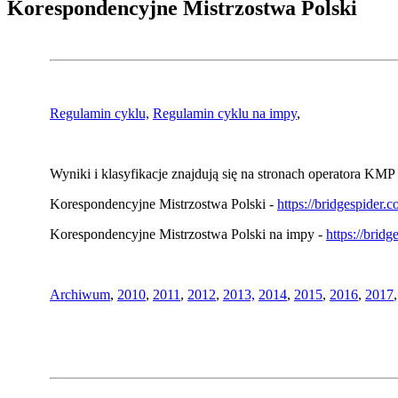
Korespondencyjne Mistrzostwa Polski
Regulamin cyklu,
Regulamin cyklu na impy
,
Wyniki i klasyfikacje znajdują się na stronach operatora KMP 
Korespondencyjne Mistrzostwa Polski -
https://bridgespider
Korespondencyjne Mistrzostwa Polski na impy -
https://brid
Archiwum
,
2010
,
2011
,
2012
,
2013,
2014
,
2015
,
2016
,
2017