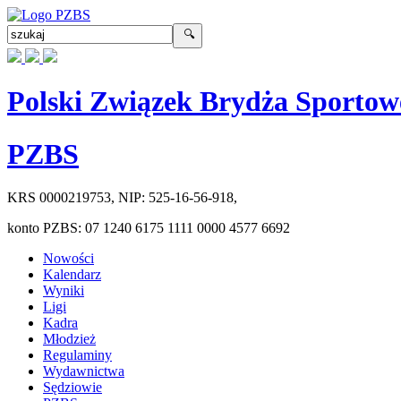
Polski Związek Brydża Sportow
PZBS
KRS
0000219753
, NIP:
525-16-56-918
,
konto PZBS:
07 1240 6175 1111 0000 4577 6692
Nowości
Kalendarz
Wyniki
Ligi
Kadra
Młodzież
Regulaminy
Wydawnictwa
Sędziowie