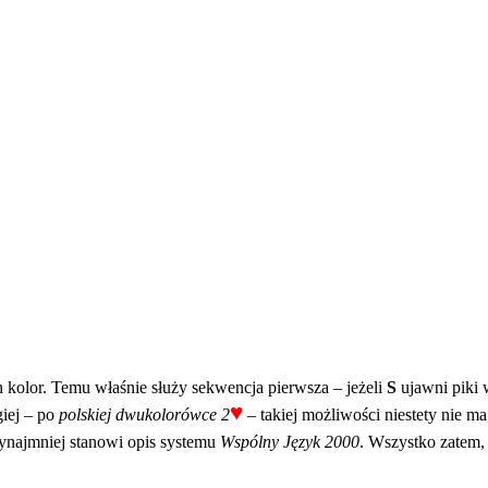
n kolor. Temu właśnie służy sekwencja pierwsza – jeżeli
S
ujawni piki
♥
iej – po
polskiej dwukolorówce 2
– takiej możliwości niestety nie 
zynajmniej stanowi opis systemu
Wspólny Język 2000
. Wszystko zatem,