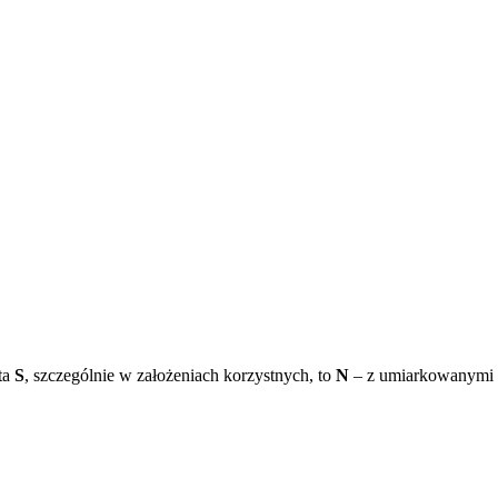
rta
S
, szczególnie w założeniach korzystnych, to
N
– z umiarkowanymi fi