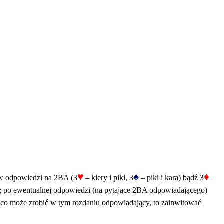
♥
♠
♦
 w odpowiedzi na 2BA (3
– kiery i piki, 3
– piki i kara) bądź 3
ma; po ewentualnej odpowiedzi (na pytające 2BA odpowiadającego)
 co może zrobić w tym rozdaniu odpowiadający, to zainwitować