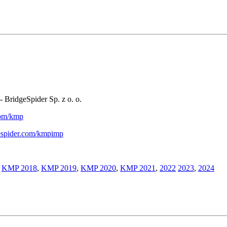
- BridgeSpider Sp. z o. o.
.com/kmp
gespider.com/kmpimp
,
KMP 2018
,
KMP 2019
,
KMP 2020
,
KMP 2021
,
2022
2023
,
2024