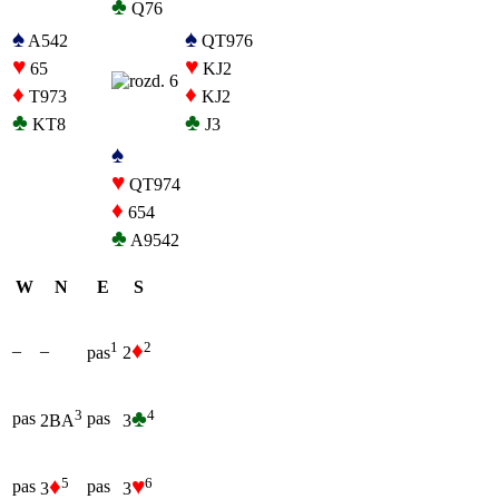
♣
Q76
♠
♠
A542
QT976
♥
♥
65
KJ2
♦
♦
T973
KJ2
♣
♣
KT8
J3
♠
♥
QT974
♦
654
♣
A9542
W
N
E
S
♦
2
1
–
–
2
pas
♣
4
3
pas
pas
3
2BA
♦
♥
5
6
pas
pas
3
3