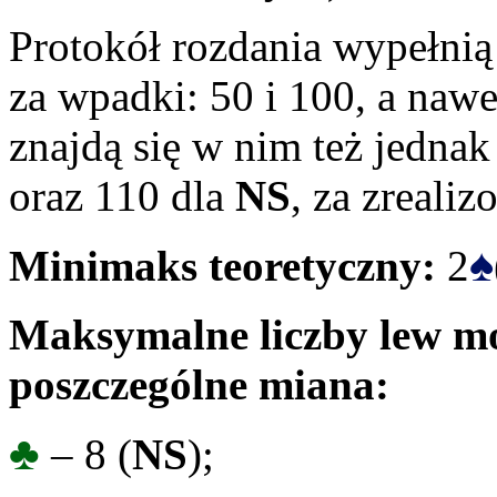
Protokół rozdania wypełnią
za wpadki: 50 i 100, a naw
znajdą się w nim też jedna
oraz 110 dla
NS
, za zreali
♠
Minimaks teoretyczny:
2
Maksymalne liczby lew mo
poszczególne miana:
♣
– 8 (
NS
);