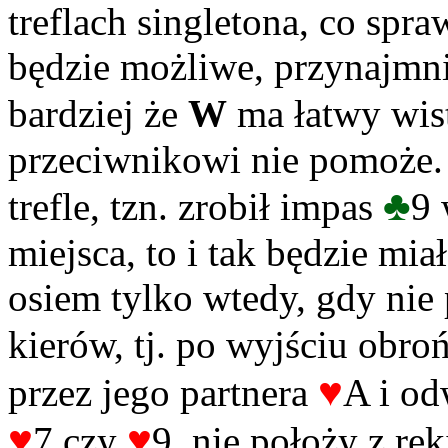
treflach singletona, co spr
będzie możliwe, przynajmn
bardziej że
W
ma łatwy wis
przeciwnikowi nie pomoże
♣
trefle, tzn. zrobił impas
9 
miejsca, to i tak będzie mi
osiem tylko wtedy, gdy nie
kierów, tj. po wyjściu obr
♥
przez jego partnera
A i od
♥
♥
7 czy
9, nie położy z rę