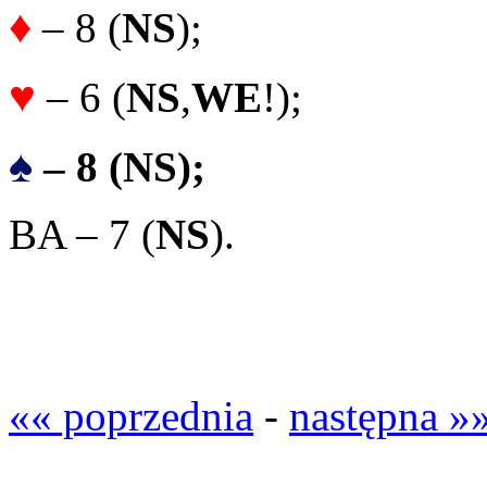
♦
– 8 (
NS
);
♥
– 6 (
NS
,
WE
!);
♠
– 8 (NS);
BA – 7 (
NS
).
«« poprzednia
-
następna »