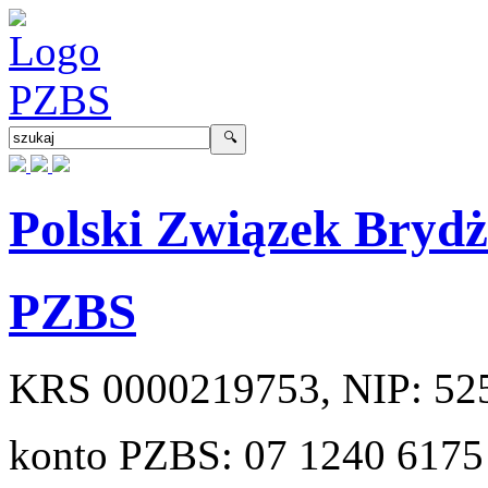
Polski Związek Bryd
PZBS
KRS
0000219753
, NIP:
52
konto PZBS:
07 1240 6175