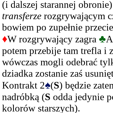
(i dalszej starannej obronie
transferze
rozgrywającym c
bowiem po zupełnie przeci
♦
♣
W rozgrywający zagra
A
potem przebije tam trefla i
wówczas mogli odebrać tylk
dziadka zostanie zaś usunię
♠
Kontrakt 2
(
S
) będzie zat
nadróbką (
S
odda jedynie p
kolorów starszych).