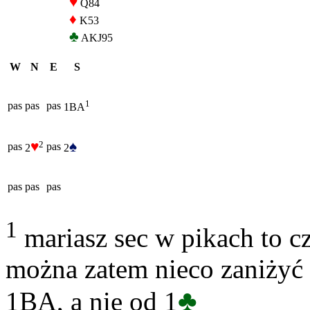
♥
Q84
♦
K53
♣
AKJ95
W
N
E
S
1
pas
pas
pas
1BA
♥
♠
2
pas
pas
2
2
pas
pas
pas
1
mariasz sec w pikach to c
można zatem nieco zaniżyć w
♣
1BA, a nie od 1