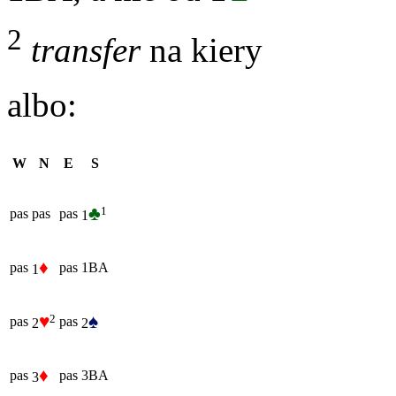
2
transfer
na kiery
albo:
W
N
E
S
♣
1
pas
pas
pas
1
♦
pas
pas
1BA
1
♥
♠
2
pas
pas
2
2
♦
pas
pas
3BA
3