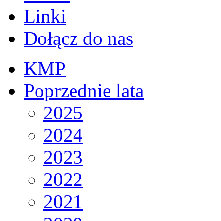
Linki
Dołącz do nas
KMP
Poprzednie lata
2025
2024
2023
2022
2021