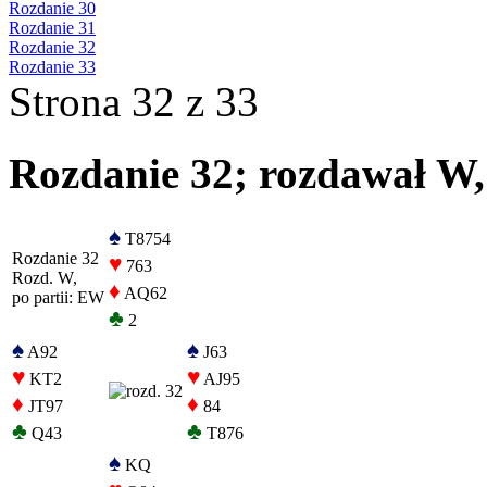
Rozdanie 30
Rozdanie 31
Rozdanie 32
Rozdanie 33
Strona 32 z 33
Rozdanie 32; rozdawał W,
♠
T8754
Rozdanie 32
♥
763
Rozd. W,
♦
AQ62
po partii: EW
♣
2
♠
♠
A92
J63
♥
♥
KT2
AJ95
♦
♦
JT97
84
♣
♣
Q43
T876
♠
KQ