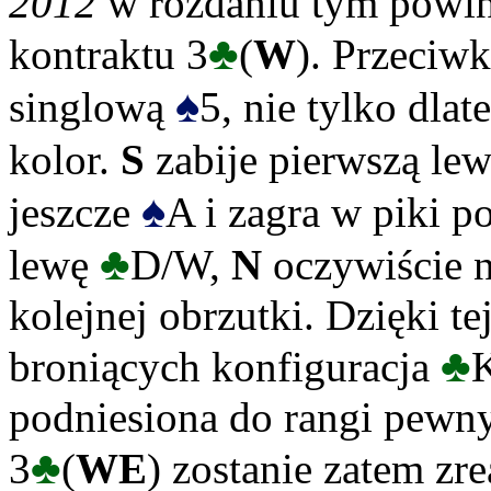
2012
w rozdaniu tym powin
♣
kontraktu 3
(
W
). Przeciw
♠
singlową
5, nie tylko dlat
kolor.
S
zabije pierwszą le
♠
jeszcze
A i zagra w piki po
♣
lewę
D/W,
N
oczywiście 
kolejnej obrzutki. Dzięki t
♣
broniących konfiguracja
K
podniesiona do rangi pewn
♣
3
(
WE
) zostanie zatem zr