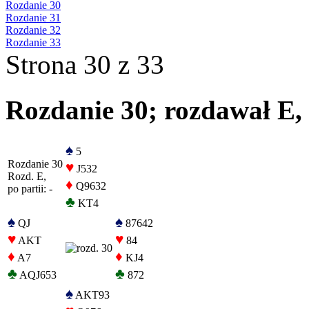
Rozdanie 30
Rozdanie 31
Rozdanie 32
Rozdanie 33
Strona 30 z 33
Rozdanie 30; rozdawał E, 
♠
5
Rozdanie 30
♥
J532
Rozd. E,
♦
Q9632
po partii: -
♣
KT4
♠
♠
QJ
87642
♥
♥
AKT
84
♦
♦
A7
KJ4
♣
♣
AQJ653
872
♠
AKT93