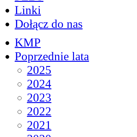
Linki
Dołącz do nas
KMP
Poprzednie lata
2025
2024
2023
2022
2021