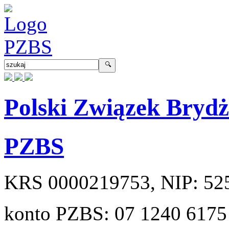
Polski Związek Bryd
PZBS
KRS
0000219753
, NIP:
52
konto PZBS:
07 1240 6175