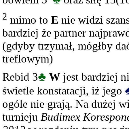
2
mimo to
E
nie widzi szan
bardziej że partner najpra
(gdyby trzymał, mógłby da
treflowym)
♣
Rebid 3
W
jest bardziej n
świetle konstatacji, iż jego
ogóle nie grają. Na dużej 
turnieju
Budimex Korespond