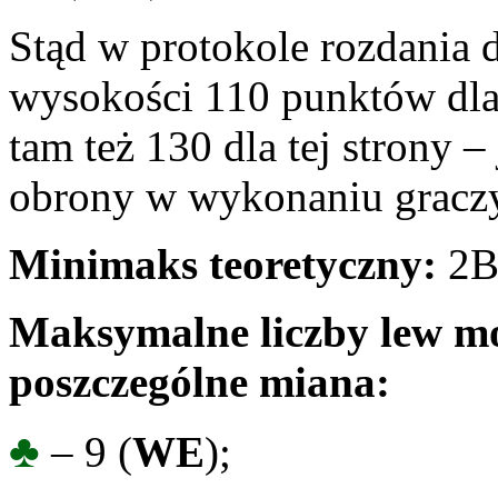
Stąd w protokole rozdania
wysokości 110 punktów dl
tam też 130 dla tej strony –
obrony w wykonaniu grac
Minimaks teoretyczny:
2B
Maksymalne liczby lew mo
poszczególne miana:
♣
– 9 (
WE
);