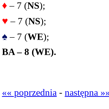
♦
– 7 (
NS
);
♥
– 7 (
NS
);
♠
– 7 (
WE
);
BA – 8 (WE).
«« poprzednia
-
następna »