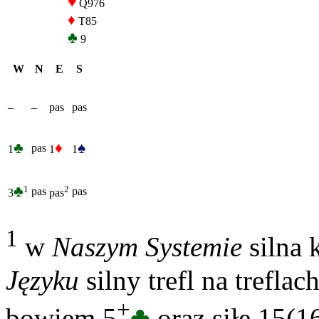
♥
Q976
♦
T85
♣
9
W
N
E
S
–
–
pas
pas
♣
♦
♠
pas
1
1
1
♣
1
2
pas
pas
3
pas
1
w
Naszym Systemie
silna 
Języku
silny trefl na treflac
+
♣
bowiem 5
oraz siłę 15(1