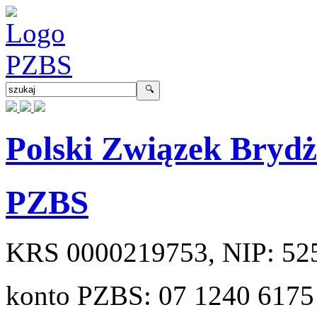
Polski Związek Bryd
PZBS
KRS
0000219753
, NIP:
52
konto PZBS:
07 1240 6175