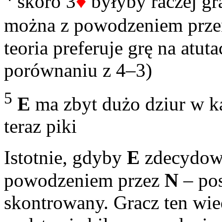
♦
skoro 3
byłyby raczej gra
można z powodzeniem przen
teoria preferuje grę na atu
porównaniu z 4–3)
5
E
ma zbyt dużo dziur w ka
teraz piki
Istotnie, gdyby
E
zdecydowa
powodzeniem przez
N
– po
skontrowany. Gracz ten wie