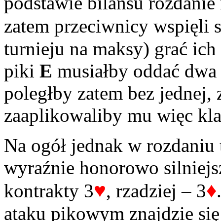
podstawie bilansu rozdanie 
zatem przeciwnicy wspięli s
turnieju na maksy) grać ich 
piki
E
musiałby oddać dwa t
poległby zatem bez jednej, 
zaaplikowaliby mu więc kla
Na ogół jednak w rozdaniu 
wyraźnie honorowo silniejs
♥
♦
kontrakty 3
, rzadziej – 3
ataku pikowym znajdzie si