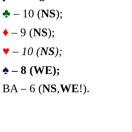
♣
– 10 (
NS
);
♦
– 9 (
NS
);
♥
– 10 (
NS
);
♠
– 8 (WE);
BA – 6 (
NS
,
WE
!).