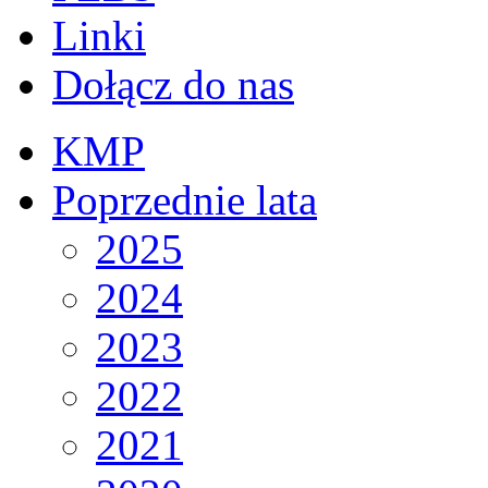
Linki
Dołącz do nas
KMP
Poprzednie lata
2025
2024
2023
2022
2021