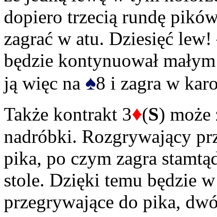
dopiero trzecią rundę pikó
zagrać w atu. Dziesięć lew!
będzie kontynuował małym p
♠
ją więc na
8 i zagra w ka
♦
Także kontrakt 3
(
S
) może 
nadróbki. Rozgrywający pr
pika, po czym zagra stamtąd
stole. Dzięki temu będzie w
przegrywające do pika, dwóc