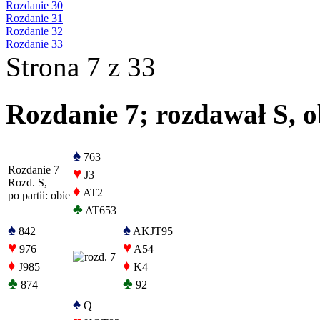
Rozdanie 30
Rozdanie 31
Rozdanie 32
Rozdanie 33
Strona 7 z 33
Rozdanie 7; rozdawał S, ob
♠
763
Rozdanie 7
♥
J3
Rozd. S,
♦
AT2
po partii: obie
♣
AT653
♠
♠
842
AKJT95
♥
♥
976
A54
♦
♦
J985
K4
♣
♣
874
92
♠
Q