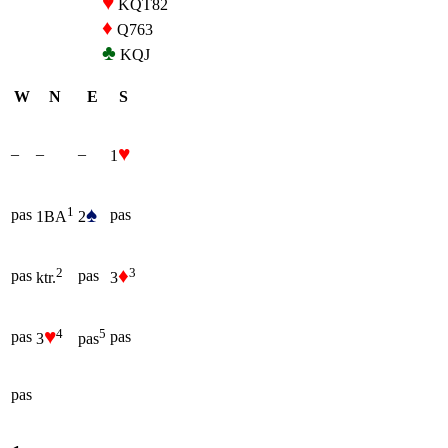
♥
KQT82
♦
Q763
♣
KQJ
W
N
E
S
♥
–
–
–
1
♠
1
pas
pas
2
1BA
♦
3
2
pas
pas
3
ktr.
♥
4
5
pas
pas
3
pas
pas