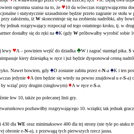
♥
bowiem ogromna szansa na to, że
10 da wówczas rozgrywającemu dod
jonalne i statystycznie uzasadnione będzie przeto zagranie ze stołu 
 przy założeniu, iż
W
skoncentruje się na zrobieniu nadróbki, aby bow
by jednak rozgrywający rozpoczął od tego ostatniego kroku, tj. w drug
♠
artner dostałby się do ręki na
K (gdy
W
próbowałby wyrobić sobie 1
♥
♣
ej lewy
A – powinien wejść do dziadka
W i zagrać stamtąd pika.
S
w
aimpasuje kiery dziesiątką w ręce i już będzie dysponował cenną nadró
♠
♠
ryzyko. Nawet bowiem, gdy
D zostanie zabita przez e-
N
-a
K i ten po
♦
ówczas jedynie
A (ten będzie się wtedy na pewno znajdował u e-
S
-a) 
♦
na by wziąć przy drugim (singlowym)
A w ręce e-
S
-a.
ie lew 10, także po polecanej linii gry.
ezwarunkowo pozbawiłby rozgrywającego 10. wziątki; tak jednak grac
i 430 dla
WE
oraz minimaksowe 400 dla tej strony (nie tyle po ataku t
ej obronie e-
N
-a), z przewagą tych pierwszych rzecz jasna.