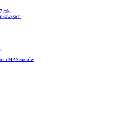
7 rok.
łonkowskich
h
et i MP Seniorów