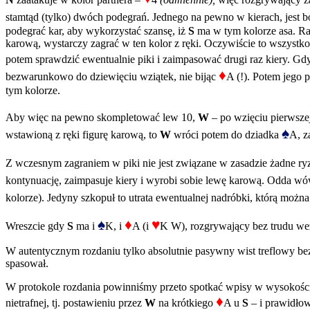
stamtąd (tylko) dwóch podegrań. Jednego na pewno w kierach, jest 
podegrać kar, aby wykorzystać szansę, iż
S
ma w tym kolorze asa. Rac
karową, wystarczy zagrać w ten kolor z ręki. Oczywiście to wszystko
potem sprawdzić ewentualnie piki i zaimpasować drugi raz kiery. Gdy
♦
bezwarunkowo do dziewięciu wziątek, nie bijąc
A (!). Potem jego p
tym kolorze.
Aby więc na pewno skompletować lew 10,
W
– po wzięciu pierwsz
♠
wstawioną z ręki figurę karową, to
W
wróci potem do dziadka
A, z
Z wczesnym zagraniem w piki nie jest związane w zasadzie żadne 
kontynuację, zaimpasuje kiery i wyrobi sobie lewę karową. Odda w
kolorze). Jedyny szkopuł to utrata ewentualnej nadróbki, którą moż
♠
♦
♥
Wreszcie gdy
S
ma i
K, i
A (i
K W), rozgrywający bez trudu weźm
W autentycznym rozdaniu tylko absolutnie pasywny wist treflowy b
spasował.
W protokole rozdania powinniśmy przeto spotkać wpisy w wysokośc
♦
nietrafnej, tj. postawieniu przez
W
na krótkiego
A u
S
– i prawidłow