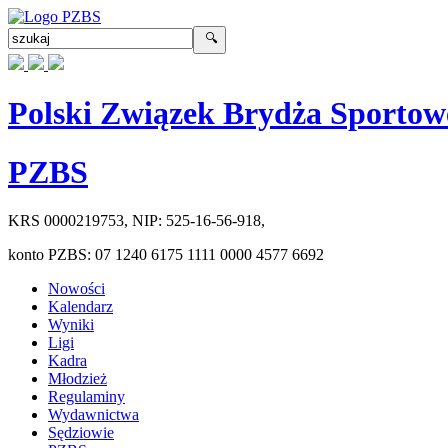
Polski Związek Brydża Sportow
PZBS
KRS
0000219753
, NIP:
525-16-56-918
,
konto PZBS:
07 1240 6175 1111 0000 4577 6692
Nowości
Kalendarz
Wyniki
Ligi
Kadra
Młodzież
Regulaminy
Wydawnictwa
Sędziowie