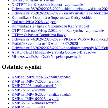
Sukcesy Polaków w Warnie
X OTP** im. Krzysztofa Bądera - zaproszenie
Uchwała nr 76/2026/2025-2029 - składki członkowskie na 202
Uchwała nr 75/2026/2025-2029 - zasady ustalania składek cz
Komunikat z 4 sierpnia o Supermeczu Kadry Kobiet
Cud nad Wisłą 2026 - zdjęcia
Komunikat z 27 lipca o Supermeczu Kadry Kobiet
OTP* "Cud nad Wisłą, 2.08.2026r, Radzymin, - zaproszenie
OTP** O Puchar Burmistrza Iławy
Uchwała nr 74/2026/2025-2029 - PKLe w WBS w Katowicac
Protokół z zebrania nr 13 w dniu 8.07.2026
Uchwała nr 72/2026/2025-2029 - dodatkowe nagrody MP Kobi
ASKO-TECH Mistrzostwa Polski Golfowo-Brydżowe
Mistrzostwa Polski Osób Niepełnosprawnych
Ostatnie wyniki
KMP na IMPy 7/2026 - analiza rozdań
KMP na IMPy 7/2026 - wyniki
KMP 7/2026 - analiza rozdań
KMP 7/2026 - wyniki
KMP na IMPy 6/2026 - analiza rozdań
KMP na IMPy 6/2026 - wyniki
KMP 6/2026 - analiza rozdań
KMP 6/2026 - wyniki