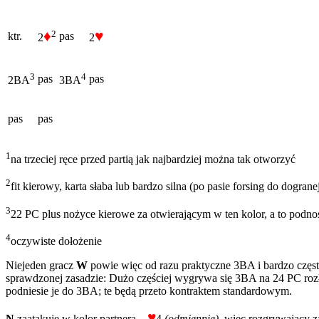
♦
♥
2
ktr.
pas
2
2
3
4
pas
pas
2BA
3BA
pas
pas
1
na trzeciej ręce przed partią jak najbardziej można tak otworzyć
2
fit kierowy, karta słaba lub bardzo silna (po pasie forsing do dograne
3
22 PC plus nożyce kierowe za otwierającym w ten kolor, a to podnosi
4
oczywiste dołożenie
Niejeden gracz
W
powie więc od razu praktyczne 3BA i bardzo często
sprawdzonej zasadzie: Dużo częściej wygrywa się 3BA na 24 PC ro
podniesie je do 3BA; te będą przeto kontraktem standardowym.
♥
N
zaatakuje w kolor partnera –
4
(odmiennie),
więc rozgrywający z