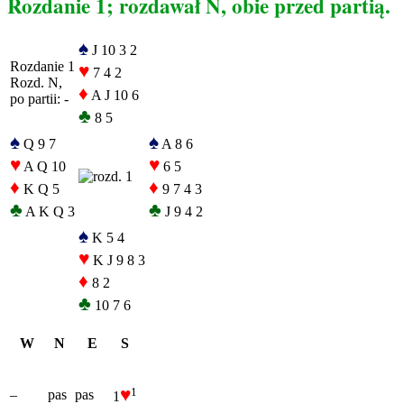
Rozdanie 1; rozdawał N, obie przed partią.
♠
J 10 3 2
Rozdanie 1
♥
7 4 2
Rozd. N,
♦
A J 10 6
po partii: -
♣
8 5
♠
♠
Q 9 7
A 8 6
♥
♥
A Q 10
6 5
♦
♦
K Q 5
9 7 4 3
♣
♣
A K Q 3
J 9 4 2
♠
K 5 4
♥
K J 9 8 3
♦
8 2
♣
10 7 6
W
N
E
S
♥
1
–
pas
pas
1