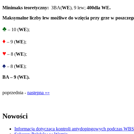
Minimaks teoretyczny:
3BA(
WE
), 9 lew;
400
dla WE.
Maksymalne liczby lew możliwe do wzięcia przy grze w poszczeg
♣
– 10 (
WE
);
♦
– 9 (
WE
);
♥
– 8 (
WE
);
♠
– 8 (
WE
);
BA – 9 (WE).
poprzednia -
następna »»
Nowości
Informacja dotycząca kontroli antydopingowych podczas WB