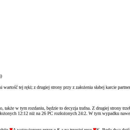
j)
 wartość tej ręki; z drugiej strony przy z założenia słabej karcie par
, także w tym rozdaniu, będzie to decyzja trafna. Z drugiej strony t
złożonych 12:12 niż na 26 PC rozłożonych 24:2. W tym wypadku nawe
♥
♥
abije
A wstawionego przez e-
S
-a na trzeciej ręce
K. Będą dwa dojśc