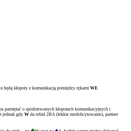
tnera będą kłopoty z komunikacją pomiędzy rękami
WE
rzeba pamiętać o spodziewanych kłopotach komunikacyjnych i
t jednak gdy
W
da rebid 2BA (lekkie niedolicytowanie), partner
♣
♠
ia do stołu – na
W oraz na
A, będzie zatem można dokonać