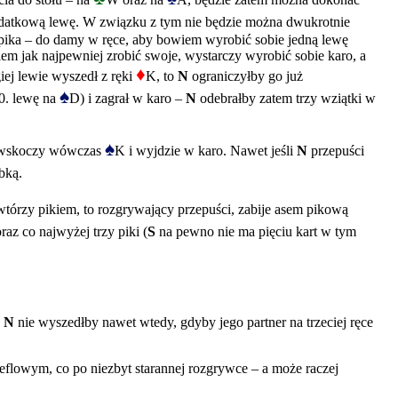
atkową lewę. W związku z tym nie będzie można dwukrotnie
w pika – do damy w ręce, aby bowiem wyrobić sobie jedną lewę
iem jak najpewniej zrobić swoje, wystarczy wyrobić sobie karo, a
♦
iej lewie wyszedł z ręki
K, to
N
ograniczyłby go już
♠
0. lewę na
D) i zagrał w karo –
N
odebrałby zatem trzy wziątki w
♠
skoczy wówczas
K i wyjdzie w karo. Nawet jeśli
N
przepuści
bką.
wtórzy pikiem, to rozgrywający przepuści, zabije asem pikową
oraz co najwyżej trzy piki (
S
na pewno nie ma pięciu kart w tym
z
N
nie wyszedłby nawet wtedy, gdyby jego partner na trzeciej ręce
reflowym, co po niezbyt starannej rozgrywce – a może raczej