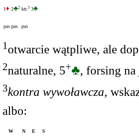
♦
♣
♣
2
3
1
2
3
ktr.
pas
pas
pas
1
otwarcie wątpliwe, ale do
2
+
♣
naturalne, 5
, forsing na
3
kontra wywoławcza,
wskaz
albo:
W
N
E
S