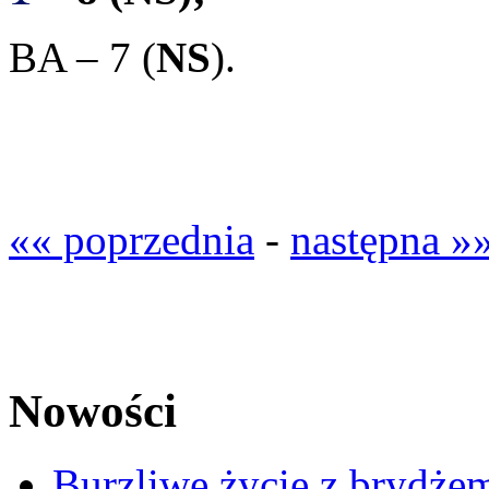
BA – 7 (
NS
).
«« poprzednia
-
następna »
Nowości
Burzliwe życie z brydżem