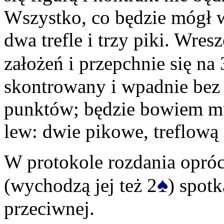
Wszystko, co będzie mógł w
dwa trefle i trzy piki. Wres
założeń i przepchnie się na 
skontrowany i wpadnie bez 
punktów; będzie bowiem mu
lew: dwie pikowe, treflową
W protokole rozdania opr
♠
(wychodzą jej też 2
) spot
przeciwnej.