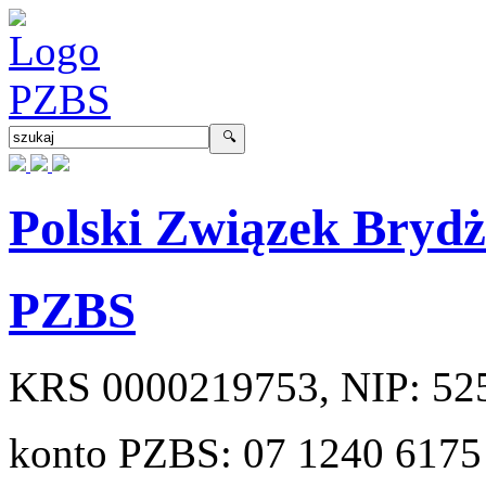
Polski Związek Bryd
PZBS
KRS
0000219753
, NIP:
52
konto PZBS:
07 1240 6175