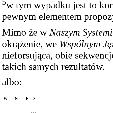
5
w tym wypadku jest to ko
pewnym elementem propozy
Mimo że w
Naszym Systemi
okrążenie, we
Wspólnym Ję
nieforsująca, obie sekwenc
takich samych rezultatów.
albo:
W
N
E
S
1
–
–
–