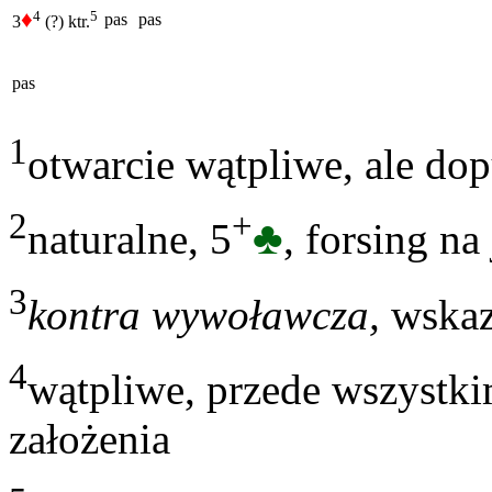
♦
4
5
pas
pas
3
(?)
ktr.
pas
1
otwarcie wątpliwe, ale do
2
+
♣
naturalne, 5
, forsing na
3
kontra wywoławcza,
wskaz
4
wątpliwe, przede wszystki
założenia