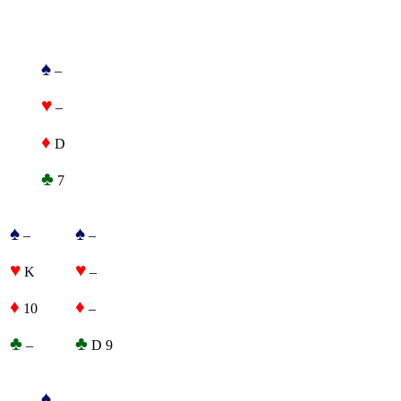
♠
–
♥
–
♦
D
♣
7
♠
♠
–
–
♥
♥
K
–
♦
♦
10
–
♣
♣
–
D 9
♠
–