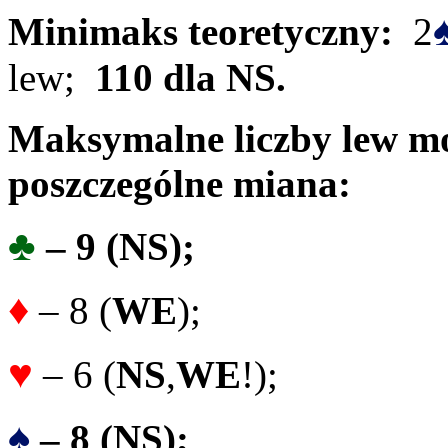
Minimaks teoretyczny:
2
lew;
110 dla NS.
Maksymalne liczby lew mo
poszczególne miana:
♣
– 9 (NS);
♦
– 8 (
WE
);
♥
– 6 (
NS
,
WE
!);
♠
– 8 (NS);