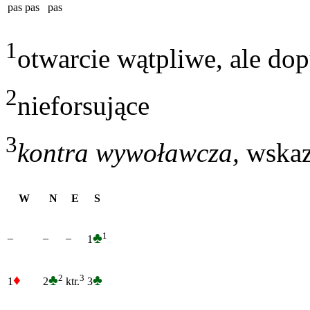
pas
pas
pas
1
otwarcie wątpliwe, ale do
2
nieforsujące
3
kontra wywoławcza,
wskaz
W
N
E
S
♣
1
–
–
–
1
♦
♣
♣
2
3
1
2
3
ktr.