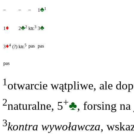
♣
1
–
–
–
1
♦
♣
♣
2
3
1
2
3
ktr.
♦
4
5
pas
pas
3
(?)
ktr.
pas
1
otwarcie wątpliwe, ale do
2
+
♣
naturalne, 5
, forsing na
3
kontra wywoławcza,
wskaz