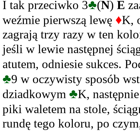
♣
I tak przeciwko 3
(
N
)
E
za
♦
weźmie pierwszą lewę
K, 
zagrają trzy razy w ten kol
jeśli w lewie następnej ści
atutem, odniesie sukces. P
♣
9 w oczywisty sposób wst
♣
dziadkowym
K, następnie
piki waletem na stole, ścią
rundę tego koloru, po cz