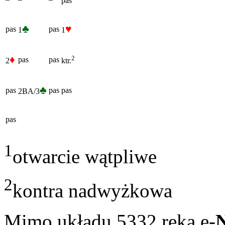
pas
♣
♥
pas
pas
1
1
♦
2
pas
pas
2
ktr.
♣
pas
pas
pas
2BA/3
pas
1
otwarcie wątpliwe
2
kontra nadwyżkowa
Mimo układu 5332 ręka e-