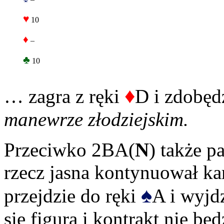
♥
10
♦
–
♣
10
♦
… zagra z ręki
D i zdobęd
manewrze złodziejskim.
Przeciwko 2BA(
N
) także p
rzecz jasna kontynuował kar
♠
przejdzie do ręki
A i wyjd
się figurą i kontrakt nie bę