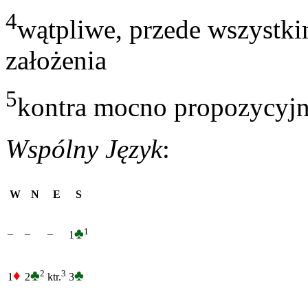
4
wątpliwe, przede wszystki
założenia
5
kontra mocno propozycyj
Wspólny Język
:
W
N
E
S
♣
1
–
–
–
1
♦
♣
♣
2
3
1
2
3
ktr.