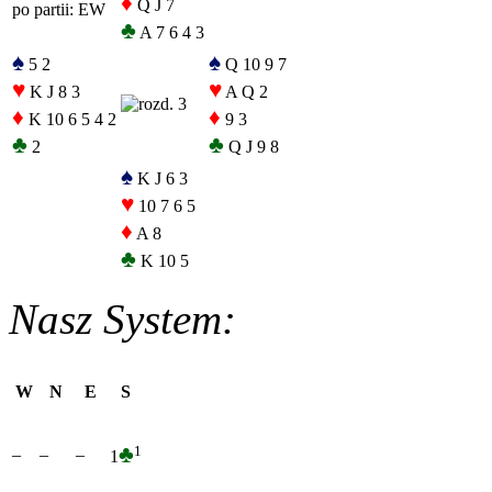
♦
Q J 7
po partii: EW
♣
A 7 6 4 3
♠
♠
5 2
Q 10 9 7
♥
♥
K J 8 3
A Q 2
♦
♦
K 10 6 5 4 2
9 3
♣
♣
2
Q J 9 8
♠
K J 6 3
♥
10 7 6 5
♦
A 8
♣
K 10 5
Nasz System:
W
N
E
S
♣
1
–
–
–
1