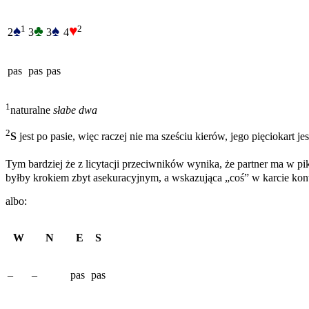
♠
♣
♠
♥
1
2
2
3
3
4
pas
pas
pas
1
naturalne
słabe dwa
2
S
jest po pasie, więc raczej nie ma sześciu kierów, jego pięciokart 
Tym bardziej że z licytacji przeciwników wynika, że partner ma w pi
byłby krokiem zbyt asekuracyjnym, a wskazująca „coś” w karcie kont
albo:
W
N
E
S
–
–
pas
pas