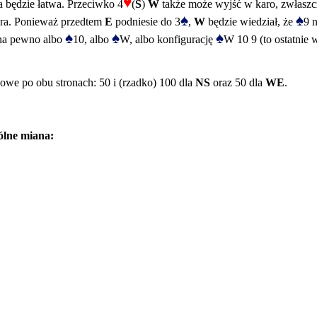
♥
na będzie łatwa. Przeciwko 4
(
S
)
W
także może wyjść w karo, zwłaszcza
♠
♠
ra. Ponieważ przedtem
E
podniesie do 3
,
W
będzie wiedział, że
9 
♠
♠
♠
 na pewno albo
10, albo
W, albo konfigurację
W 10 9 (to ostatnie 
e po obu stronach: 50 i (rzadko) 100 dla
NS
oraz 50 dla
WE
.
ólne miana: