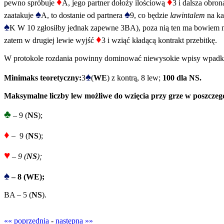
♦
♦
pewno spróbuje
A, jego partner dołoży ilościową
3 i dalsza obro
♠
♠
zaatakuje
A, to dostanie od partnera
9, co będzie
lawintalem
na ka
♠
K W 10 zgłosiłby jednak zapewne 3BA), poza nią ten ma bowiem
♦
zatem w drugiej lewie wyjść
3 i wziąć kładącą kontrakt przebitkę.
W protokole rozdania powinny dominować niewysokie wpisy wpadkow
♠
Minimaks teoretyczny:
3
(
WE
) z kontrą, 8 lew;
100 dla NS.
Maksymalne liczby lew możliwe do wzięcia przy grze w poszczeg
♣
– 9 (
NS
);
♦
– 9 (
NS
);
♥
– 9 (
NS
);
♠
– 8 (WE);
BA – 5 (
NS
).
«« poprzednia
-
następna »»