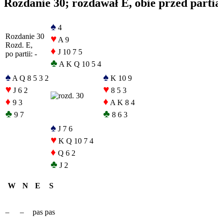
Rozdanie 30; rozdawał E, obie przed parti
♠
4
Rozdanie 30
♥
A 9
Rozd. E,
♦
J 10 7 5
po partii: -
♣
A K Q 10 5 4
♠
♠
A Q 8 5 3 2
K 10 9
♥
♥
J 6 2
8 5 3
♦
♦
9 3
A K 8 4
♣
♣
9 7
8 6 3
♠
J 7 6
♥
K Q 10 7 4
♦
Q 6 2
♣
J 2
W
N
E
S
–
–
pas
pas