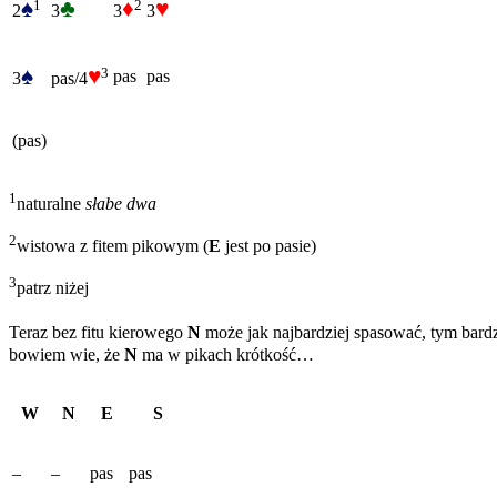
♠
♣
♦
♥
1
2
2
3
3
3
♠
♥
3
pas
pas
3
pas/4
(pas)
1
naturalne
słabe dwa
2
wistowa z fitem pikowym (
E
jest po pasie)
3
patrz niżej
Teraz bez fitu kierowego
N
może jak najbardziej spasować, tym bardz
bowiem wie, że
N
ma w pikach krótkość…
W
N
E
S
–
–
pas
pas