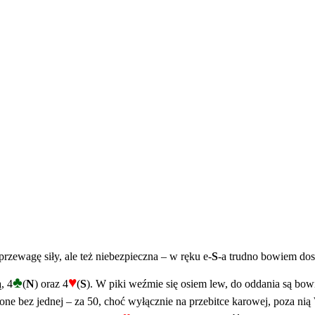
rzewagę siły, ale też niebezpieczna – w ręku e-
S
-a trudno bowiem dos
♣
♥
, 4
(
N
) oraz 4
(
S
). W piki weźmie się osiem lew, do oddania są bowi
one bez jednej – za 50, choć wyłącznie na przebitce karowej, poza nią