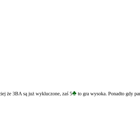
♣
iej że 3BA są już wykluczone, zaś 5
to gra wysoka. Ponadto gdy part