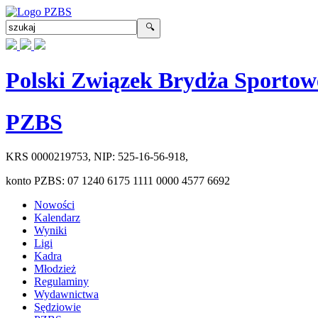
Polski Związek Brydża Sportow
PZBS
KRS
0000219753
, NIP:
525-16-56-918
,
konto PZBS:
07 1240 6175 1111 0000 4577 6692
Nowości
Kalendarz
Wyniki
Ligi
Kadra
Młodzież
Regulaminy
Wydawnictwa
Sędziowie