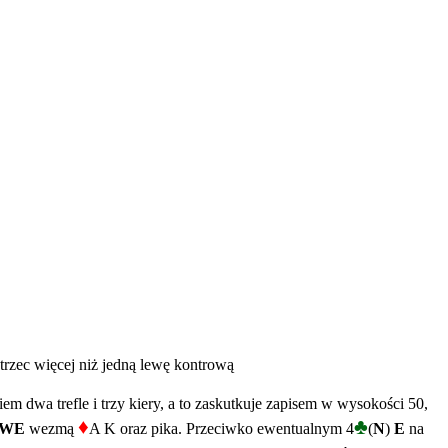
trzec więcej niż jedną lewę kontrową
em dwa trefle i trzy kiery, a to zaskutkuje zapisem w wysokości 50,
♦
♣
WE
wezmą
A K oraz pika. Przeciwko ewentualnym 4
(
N
)
E
na