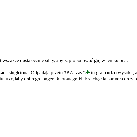
jest wszakże dostatecznie silny, aby zaproponować grę w ten kolor…
♣
kach singletona. Odpadają przeto 3BA, zaś 5
to gra bardzo wysoka, 
ra ukryłaby dobrego longera kierowego i/lub zachęciła partnera do za