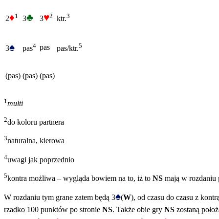
♦
♣
♥
1
2
3
2
3
3
ktr.
♠
4
5
pas
3
pas
pas/ktr.
(pas)
(pas)
(pas)
1
multi
2
do koloru partnera
3
naturalna, kierowa
4
uwagi jak poprzednio
5
kontra możliwa – wygląda bowiem na to, iż to
NS
mają w rozdaniu p
♠
W rozdaniu tym grane zatem będą 3
(
W
), od czasu do czasu z kontrą
rzadko 100 punktów po stronie
NS
. Także obie gry
NS
zostaną położ