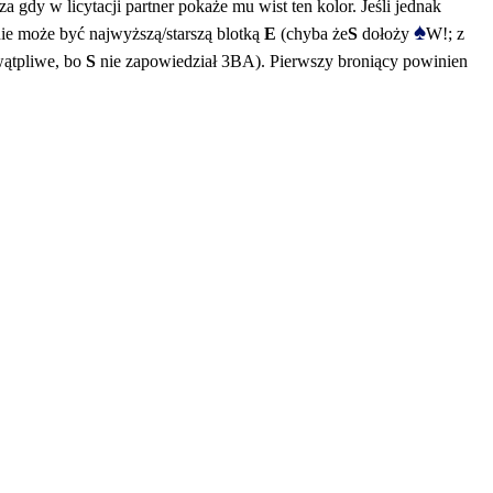
 gdy w licytacji partner pokaże mu wist ten kolor. Jeśli jednak
♠
nie może być najwyższą/starszą blotką
E
(chyba że
S
dołoży
W!; z
wątpliwe, bo
S
nie zapowiedział 3BA). Pierwszy broniący powinien