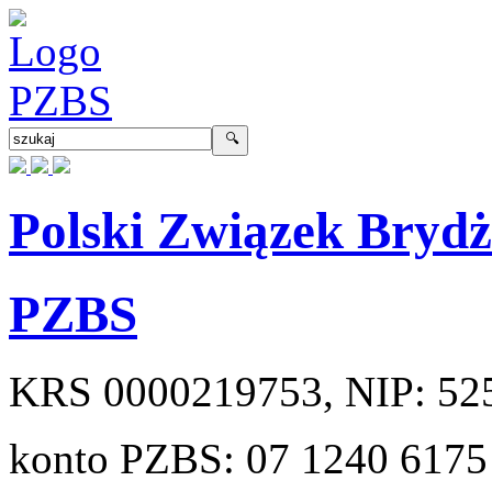
Polski Związek Bryd
PZBS
KRS
0000219753
, NIP:
52
konto PZBS:
07 1240 6175