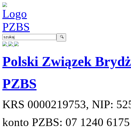
Polski Związek Bryd
PZBS
KRS
0000219753
, NIP:
52
konto PZBS:
07 1240 6175