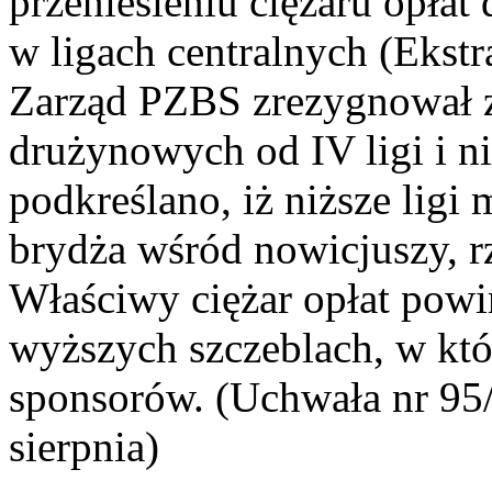
przeniesieniu ciężaru opła
w ligach centralnych (Ekstra
Zarząd PZBS zrezygnował z 
drużynowych od IV ligi i n
podkreślano, iż niższe ligi
brydża wśród nowicjuszy, r
Właściwy ciężar opłat powi
wyższych szczeblach, w któ
sponsorów. (Uchwała nr 95
sierpnia)