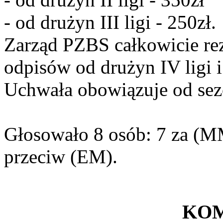
- od drużyn III ligi - 250zł.
Zarząd PZBS całkowicie re
odpisów od drużyn IV ligi i
Uchwała obowiązuje od sez
Głosowało 8 osób: 7 za (M
przeciw (EM).
KO