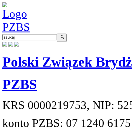
Polski Związek Bryd
PZBS
KRS
0000219753
, NIP:
52
konto PZBS:
07 1240 6175